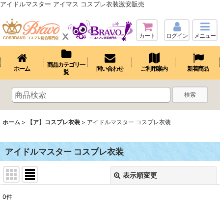
アイドルマスター アイマス コスプレ衣装激安販売
カート
ログイン
メニュー
商品カテゴリ一
ホーム
問い合わせ
ご利用案内
新着商品
覧
検索
ホーム
>
【ア】コスプレ衣装
>
アイドルマスター コスプレ衣装
アイドルマスター コスプレ衣装
表示順変更
閉じる
0
件
表示数
: