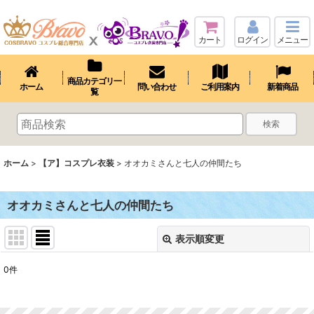
カート
ログイン
メニュー
商品カテゴリ一
ホーム
問い合わせ
ご利用案内
新着商品
覧
検索
ホーム
>
【ア】コスプレ衣装
>
オオカミさんと七人の仲間たち
オオカミさんと七人の仲間たち
表示順変更
閉じる
0
件
表示数
: