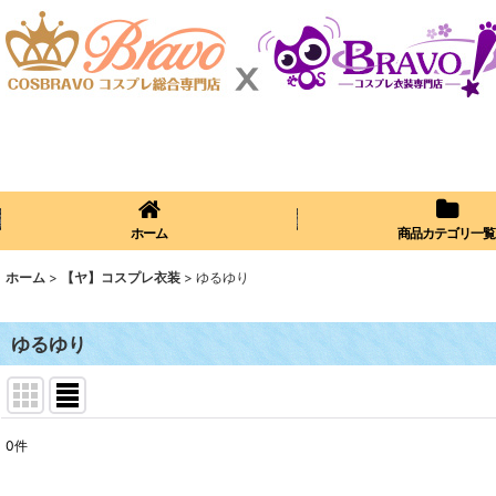
ホーム
商品カテゴリ一覧
ホーム
>
【ヤ】コスプレ衣装
>
ゆるゆり
ゆるゆり
0
件
表示数
: