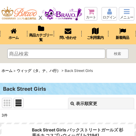
カート
ログイン
メニュー
商品カテゴリ一
ホーム
問い合わせ
ご利用案内
新着商品
覧
検索
ホーム
>
ウィッグ（タ、ナ、ハ行）
>
Back Street Girls
Back Street Girls
表示順変更
閉じる
3
件
表示数
:
Back Street Girls バックストリートガールズ 杉
原チカ コスプレウィッグ
[
J-2194
]