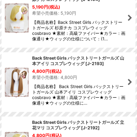
並び順
:
5,190
円
(税込)
希望小売価格
:
5,190
円
絞り込む
【商品名称】Back Street Girls バックストリー
トガールズ 杉原チカ コスプレウィッグ
cosbravo ★素材：高級ファイバー★カラー：画
像通り★ウィッグの仕様について：(1…
Back Street Girls バックストリートガールズ 山
本アイリ コスプレウィッグ
[
J-2193
]
4,800
円
(税込)
希望小売価格
:
4,800
円
【商品名称】 Back Street Girls バックストリー
トガールズ 山本アイリ コスプレウィッグ
cosbravo ★素材：高級ファイバー★カラー：画
像通り★ウィッグの仕様に…
Back Street Girls バックストリートガールズ 立
花マリ コスプレウィッグ
[
J-2192
]
4,800
円
(税込)