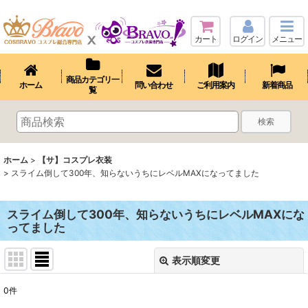
カート
ログイン
メニュー
商品カテゴリ一
ホーム
問い合わせ
ご利用案内
新着商品
覧
検索
ホーム
>
【サ】コスプレ衣装
>
スライム倒して300年、知らないうちにレベルMAXになってました
スライム倒して300年、知らないうちにレベルMAXにな
ってました
表示順変更
閉じる
0
件
表示数
: