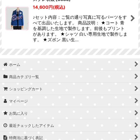
並び順
:
14,600
円
(税込)
♪セット内容：ご覧の通り写真に写るパーツをす
絞り込む
べて出品いたします。 商品説明： ★コート 青
を基調した生地で製作します。前後もプリント
があります。 ★シャツ 白い専用生地で製作しま
す。 ★ズボン 黒い生…
ホーム
商品カテゴリ一覧
ショッピングカート
マイページ
お気に入り
最近チェックしたアイテム
特商法に基づく表記