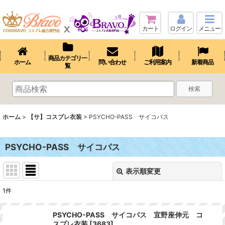
カート
ログイン
メニュー
商品カテゴリ一
ホーム
問い合わせ
ご利用案内
新着商品
覧
検索
ホーム
>
【サ】コスプレ衣装
>
PSYCHO-PASS サイコパス
PSYCHO-PASS サイコパス
表示順変更
閉じる
1
件
表示数
:
PSYCHO-PASS サイコパス 宜野座伸元 コ
スプレ衣装
[
3683
]