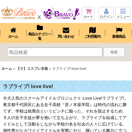
カート
ログイン
メニュー
商品カテゴリ一
ホーム
問い合わせ
ご利用案内
新着商品
覧
検索
ホーム
>
【ラ】コスプレ衣装
>
ラブライブ! love live!
ラブライブ! love live!
今大人気のスクールアイドルプロジェクト Love Live!ラブライブ!。
東京都千代田区にある女子高校『音ノ木坂学院』は時代の流れに勝
てず、学校は統廃合というピンチに陥った。それを阻止するため、
９人の女子生徒が夢を抱いて立ち上がり、ラブライブを結成してア
イドルとして活動をしながら学校の名を社会の人々に広げている。
個性豊かなカワイイアイドルを実際にやり、輝いている舞台に立つ