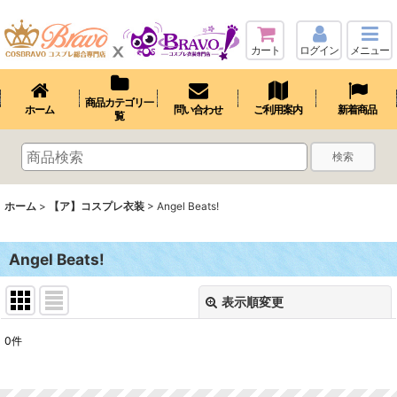
カート
ログイン
メニュー
商品カテゴリ一
ホーム
問い合わせ
ご利用案内
新着商品
覧
検索
ホーム
>
【ア】コスプレ衣装
>
Angel Beats!
Angel Beats!
表示順変更
閉じる
0
件
表示数
: