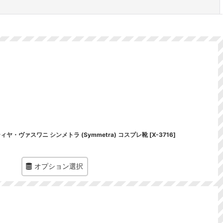
閉じる
サティヤ・ヴァスワニ シンメトラ (Symmetra) コスプレ靴
[
X-3716
]
オプション選択