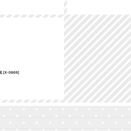
靴
[
X-0869
]