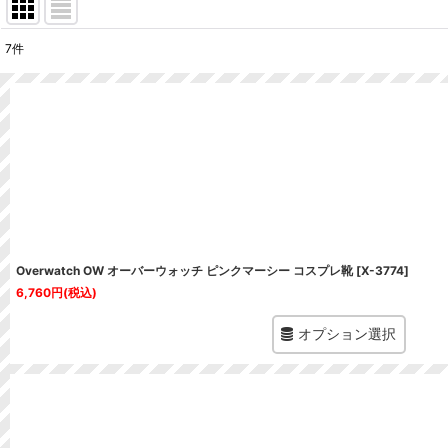
7
件
表示数
:
並び順
:
Overwatch OW オーバーウォッチ ピンクマーシー コスプレ靴
[
X-3774
]
6,760
円
(税込)
オプション選択