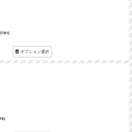
0781
]
オプション選択
78
]