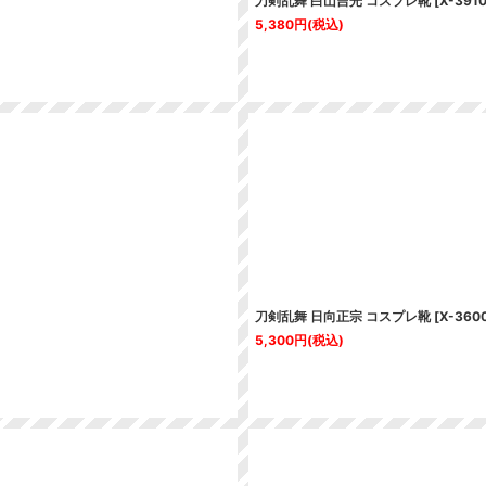
刀剣乱舞 白山吉光 コスプレ靴
[
X-391
5,380
円
(税込)
刀剣乱舞 日向正宗 コスプレ靴
[
X-360
5,300
円
(税込)