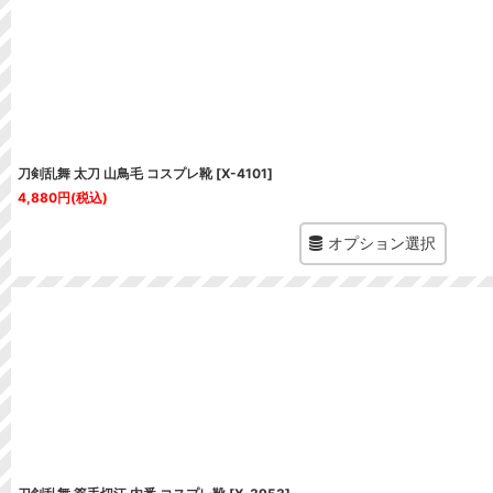
刀剣乱舞 太刀 山鳥毛 コスプレ靴
[
X-4101
]
4,880
円
(税込)
オプション選択