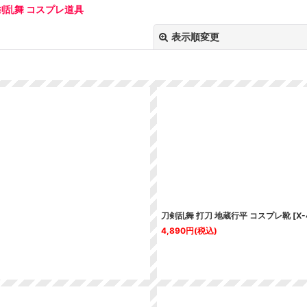
剣乱舞 コスプレ道具
表示順変更
絞り込む
刀剣乱舞 打刀 地蔵行平 コスプレ靴
[
X-
4,890
円
(税込)