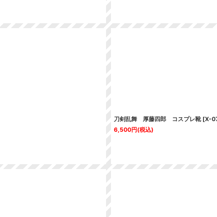
刀剣乱舞 厚藤四郎 コスプレ靴
[
X-0
6,500
円
(税込)