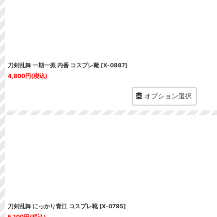
刀剣乱舞 一期一振 内番 コスプレ靴
[
X-0887
]
4,800
円
(税込)
オプション選択
刀剣乱舞 にっかり青江 コスプレ靴
[
X-0795
]
5,100
円
(税込)