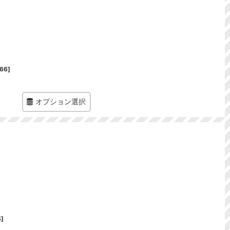
66
]
オプション選択
4
]