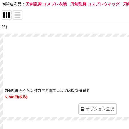
※関連商品：
刀剣乱舞 コスプレ衣装
刀剣乱舞 コスプレウィッグ
刀
26
件
表示数
:
並び順
:
刀剣乱舞 とうらぶ 打刀 五月雨江 コスプレ靴
[
X-5161
]
5,746
円
(税込)
オプション選択