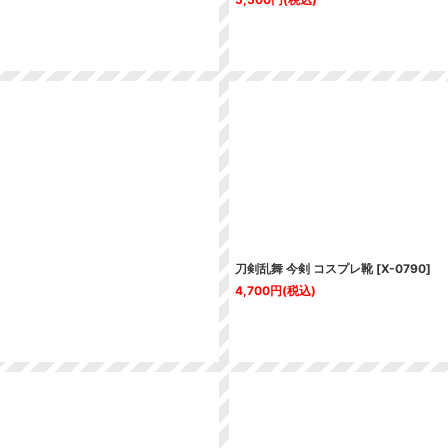
刀剣乱舞 今剣 コスプレ靴
[
X-0790
]
4,700
円
(税込)