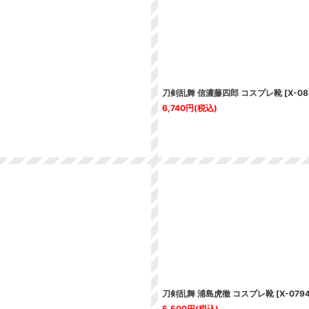
刀剣乱舞 信濃藤四郎 コスプレ靴
[
X-08
6,740
円
(税込)
刀剣乱舞 浦島虎徹 コスプレ靴
[
X-079
5,500
円
(税込)