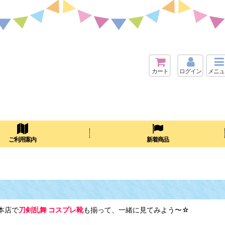
カート
ログイン
メニュ
検索
ご利用案内
新着商品
本店で
刀剣乱舞 コスプレ靴
も揃って、一緒に見てみよう〜☆