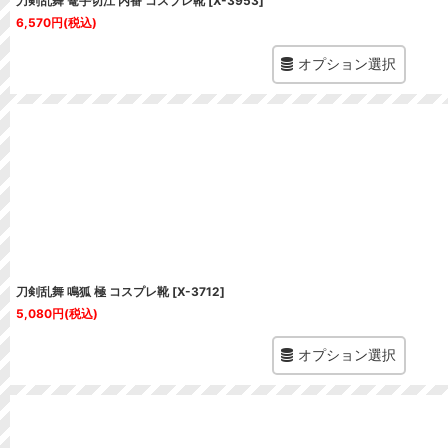
刀剣乱舞 篭手切江 内番 コスプレ靴
[
X-3953
]
6,570
円
(税込)
オプション選択
刀剣乱舞 鳴狐 極 コスプレ靴
[
X-3712
]
5,080
円
(税込)
オプション選択