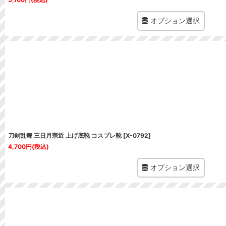
オプション選択
刀剣乱舞 三日月宗近 上げ底靴 コスプレ靴
[
X-0792
]
4,700
円
(税込)
オプション選択