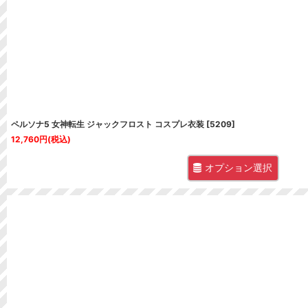
ペルソナ5 女神転生 ジャックフロスト コスプレ衣装
[
5209
]
12,760
円
(税込)
オプション選択