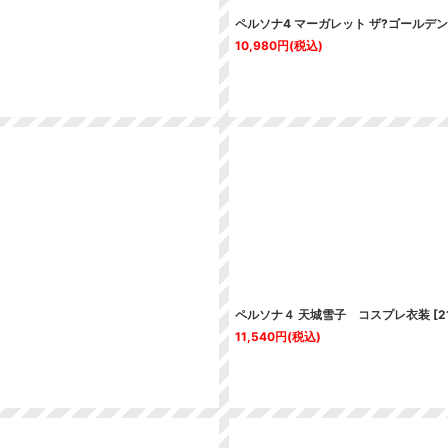
ペルソナ4 マーガレット ザ?ゴールデン Per
10,980
円
(税込)
ペルソナ４ 天城雪子 コスプレ衣装
[
2
11,540
円
(税込)