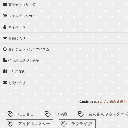
商品カテゴリ一覧
ショッピングカート
マイページ
お気に入り
最近チェックしたアイテム
特商法に基づく表記
ご利用案内
お問い合せ
Cosbravo
コスプレ総合通販シ
にじさじ
ウマ娘
あんさんぶるスター
アイドルマスター
ラブライブ!