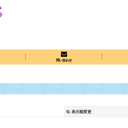
問い合わせ
表示順変更