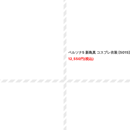
ペルソナ5 新島真 コスプレ衣装
[
5015
]
12,550
円
(税込)