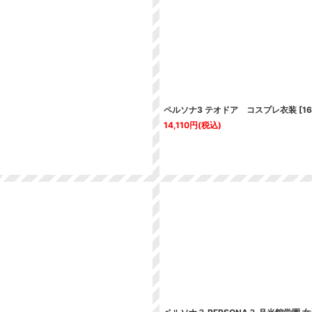
ペルソナ3 テオドア コスプレ衣装
[
1
14,110
円
(税込)