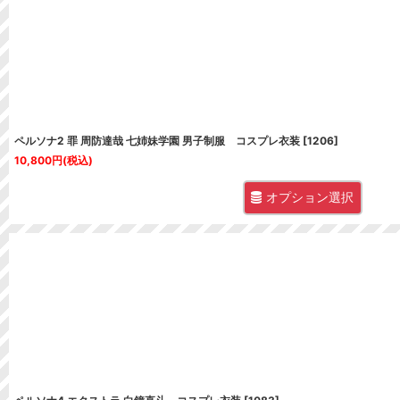
ペルソナ2 罪 周防達哉 七姉妹学園 男子制服 コスプレ衣装
[
1206
]
10,800
円
(税込)
オプション選択