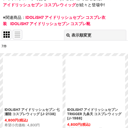
アイドリッシュセブン コスプレウィッグ
が続々と登場中!
※関連商品：
IDOLiSH7 アイドリッシュセブン コスプレ衣
装
IDOLiSH7 アイドリッシュセブン コスプレ靴
表示順変更
閉じる
7
件
表示数
:
並び順
:
絞り込む
IDOLiSH7 アイドリッシュセブン 七
IDOLiSH7 アイドリッシュセブン
瀬陸 コスプレウィッグ
[
J-2138
]
TRIGGER 九条天 コスプレウィッグ
[
J-1988
]
4,800
円
(税込)
4,800
円
(税込)
希望小売価格
:
4,800
円