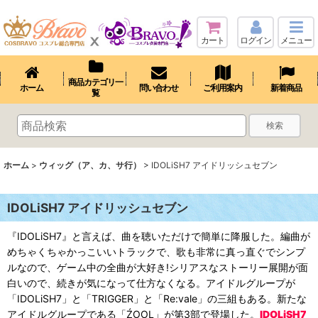
カート
ログイン
メニュー
商品カテゴリ一
ホーム
問い合わせ
ご利用案内
新着商品
覧
検索
ホーム
>
ウィッグ（ア、カ、サ行）
>
IDOLiSH7 アイドリッシュセブン
IDOLiSH7 アイドリッシュセブン
『IDOLiSH7』と言えば、曲を聴いただけで簡単に降服した。編曲が
めちゃくちゃかっこいいトラックで、歌も非常に真っ直ぐでシンプ
ルなので、ゲーム中の全曲が大好き!シリアスなストーリー展開が面
白いので、続きが気になって仕方なくなる。アイドルグループが
「IDOLiSH7」と「TRIGGER」と「Re:vale」の三組もある。新たな
アイドルグループである「ŹOOĻ」が第3部で登場した。
IDOLiSH7