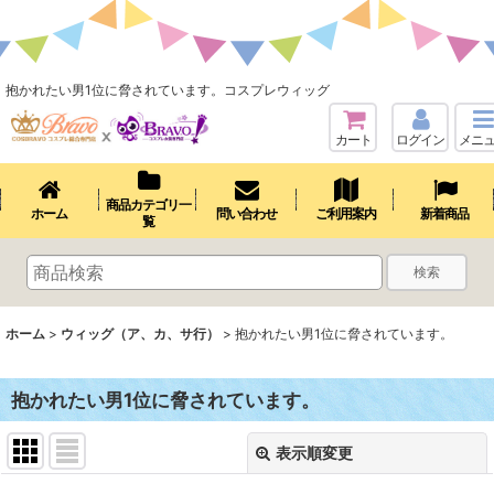
抱かれたい男1位に脅されています。コスプレウィッグ
カート
ログイン
メニ
商品カテゴリ一
ホーム
問い合わせ
ご利用案内
新着商品
覧
検索
ホーム
>
ウィッグ（ア、カ、サ行）
>
抱かれたい男1位に脅されています。
抱かれたい男1位に脅されています。
表示順変更
閉じる