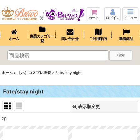
カート
ログイン
メニュー
商品カテゴリ一
ホーム
問い合わせ
ご利用案内
新着商品
覧
検索
ホーム
>
【ハ】コスプレ衣装
>
Fate/stay night
Fate/stay night
表示順変更
閉じる
2
件
表示数
: