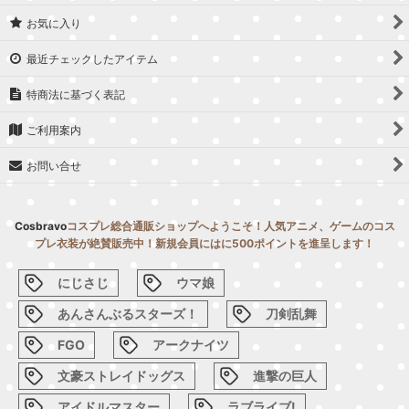
お気に入り
最近チェックしたアイテム
特商法に基づく表記
ご利用案内
お問い合せ
Cosbravo
コスプレ総合通販ショップへようこそ！人気アニメ、ゲームのコス
プレ衣装が絶賛販売中！新規会員にはに500ポイントを進呈します！
にじさじ
ウマ娘
あんさんぶるスターズ！
刀剣乱舞
FGO
アークナイツ
文豪ストレイドッグス
進撃の巨人
アイドルマスター
ラブライブ!