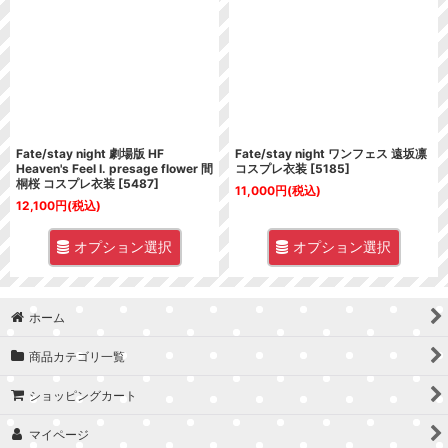
並び順
:
絞り込む
Fate/stay night 劇場版 HF
Fate/stay night ワンフェス 遠坂凛
Heaven's Feel I. presage flower 間
コスプレ衣装
[
5185
]
桐桜 コスプレ衣装
[
5487
]
11,000
円
(税込)
12,100
円
(税込)
オプション選択
オプション選択
ホーム
商品カテゴリ一覧
ショッピングカート
マイページ