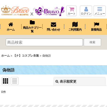
カート
ログイン
メニュー
商品カテゴリ一
ホーム
問い合わせ
ご利用案内
新着商品
覧
検索
ホーム
>
【ナ】コスプレ衣装
>
偽物語
偽物語
表示順変更
閉じる
0
件
表示数
: