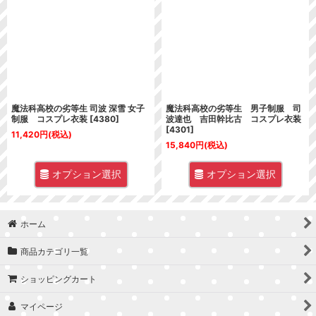
並び順
:
絞り込む
魔法科高校の劣等生 司波 深雪 女子
魔法科高校の劣等生 男子制服 司
制服 コスプレ衣装
[
4380
]
波達也 吉田幹比古 コスプレ衣装
[
4301
]
11,420
円
(税込)
15,840
円
(税込)
オプション選択
オプション選択
ホーム
商品カテゴリ一覧
ショッピングカート
マイページ