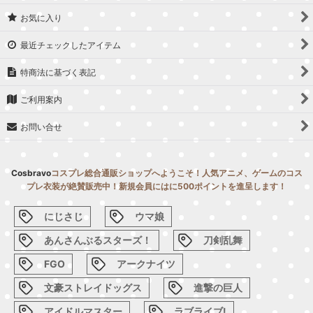
お気に入り
最近チェックしたアイテム
特商法に基づく表記
ご利用案内
お問い合せ
Cosbravo
コスプレ総合通販ショップへようこそ！人気アニメ、ゲームのコス
プレ衣装が絶賛販売中！新規会員にはに500ポイントを進呈します！
にじさじ
ウマ娘
あんさんぶるスターズ！
刀剣乱舞
FGO
アークナイツ
文豪ストレイドッグス
進撃の巨人
アイドルマスター
ラブライブ!