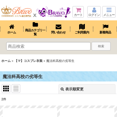
カート
ログイン
メニュー
商品カテゴリ一
ホーム
問い合わせ
ご利用案内
新着商品
覧
検索
ホーム
>
【マ】コスプレ衣装
>
魔法科高校の劣等生
魔法科高校の劣等生
表示順変更
閉じる
2
件
表示数
: