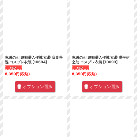
鬼滅の刃 遊郭潜入作戦 女装 我妻善
鬼滅の刃 遊郭潜入作戦 女装 嘴平伊
逸 コスプレ衣装
[
10694
]
之助 コスプレ衣装
[
10693
]
8,350
円
(税込)
8,350
円
(税込)
オプション選択
オプション選択