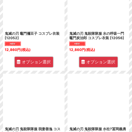
鬼滅の刃 竈門禰豆子 コスプレ衣装
鬼滅の刃 鬼殺隊隊服 水の呼吸一門
[
12052
]
竈門炭治郎 コスプレ衣装
[
12056
]
12,860
円
(税込)
12,860
円
(税込)
オプション選択
オプション選択
鬼滅の刃 鬼殺隊隊服 我妻善逸 コス
鬼滅の刃 鬼殺隊隊服 水柱?冨岡義勇