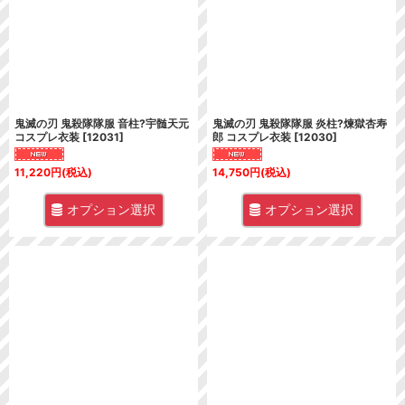
鬼滅の刃 鬼殺隊隊服 音柱?宇髄天元
鬼滅の刃 鬼殺隊隊服 炎柱?煉獄杏寿
コスプレ衣装
[
12031
]
郎 コスプレ衣装
[
12030
]
11,220
円
(税込)
14,750
円
(税込)
オプション選択
オプション選択