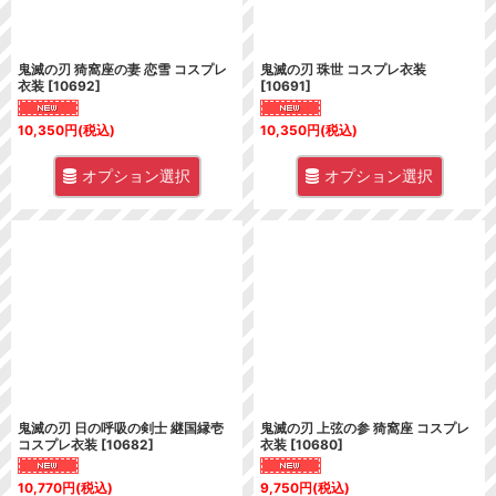
鬼滅の刃 猗窩座の妻 恋雪 コスプレ
鬼滅の刃 珠世 コスプレ衣装
衣装
[
10692
]
[
10691
]
10,350
円
(税込)
10,350
円
(税込)
オプション選択
オプション選択
鬼滅の刃 日の呼吸の剣士 継国縁壱
鬼滅の刃 上弦の参 猗窩座 コスプレ
コスプレ衣装
[
10682
]
衣装
[
10680
]
10,770
円
(税込)
9,750
円
(税込)