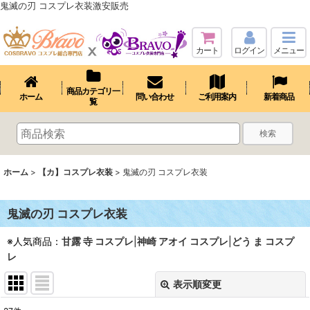
鬼滅の刃 コスプレ衣装激安販売
カート
ログイン
メニュー
商品カテゴリ一
ホーム
問い合わせ
ご利用案内
新着商品
覧
検索
ホーム
>
【カ】コスプレ衣装
>
鬼滅の刃 コスプレ衣装
鬼滅の刃 コスプレ衣装
※人気商品：
甘露 寺 コスプレ
|
神崎 アオイ コスプレ
|
どう ま コスプ
レ
表示順変更
閉じる