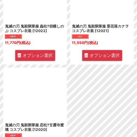
鬼滅の刃 鬼殺隊隊服 蟲柱?胡蝶しの
鬼滅の刃 鬼殺隊隊服 栗花落カナヲ
ぶ コスプレ衣装
[
12022
]
コスプレ衣装
[
12021
]
11,770
円
(税込)
11,550
円
(税込)
オプション選択
オプション選択
鬼滅の刃 鬼殺隊隊服 恋柱?甘露寺蜜
璃 コスプレ衣装
[
12020
]