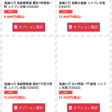
鬼滅の刃 鬼殺隊隊服 霞柱?時透無一
鬼滅の刃 鬼舞辻無惨 コスプレ衣装
郎 コスプレ衣装
[
12028
]
[
12027
]
9,880
円
(税込)
13,800
円
(税込)
オプション選択
オプション選択
鬼滅の刃 鬼殺隊隊服 風柱?不死川実
鬼滅の刃 水の呼吸一門 錆兎 コスプ
弥 コスプレ衣装
[
12025
]
レ衣装
[
12032
]
11,250
円
(税込)
12,550
円
(税込)
オプション選択
オプション選択