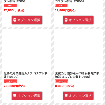
プレ衣装
[
12051
]
コスプレ衣装
[
12055
]
12,860
円
(税込)
12,860
円
(税込)
オプション選択
オプション選択
鬼滅の刃 栗花落カナヲ コスプレ衣
鬼滅の刃 遊郭潜入作戦 女装 竈門炭
装
[
10800
]
治郎 コスプレ衣装
[
10695
]
26,800
円
(税込)
8,350
円
(税込)
オプション選択
オプション選択