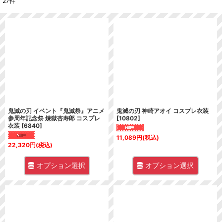
27
件
表示数
:
並び順
:
絞り込む
鬼滅の刃 イベント『鬼滅祭』アニメ
鬼滅の刃 神崎アオイ コスプレ衣装
参周年記念祭 煉獄杏寿郎 コスプレ
[
10802
]
衣装
[
6840
]
11,089
円
(税込)
22,320
円
(税込)
オプション選択
オプション選択