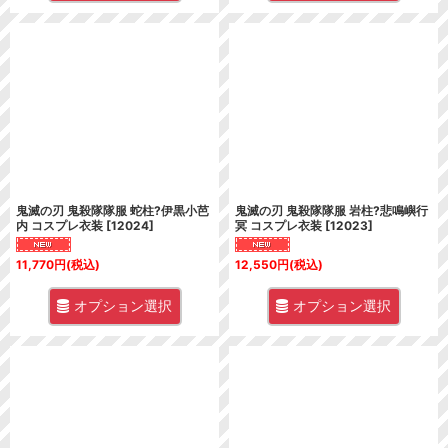
鬼滅の刃 鬼殺隊隊服 蛇柱?伊黒小芭
鬼滅の刃 鬼殺隊隊服 岩柱?悲鳴嶼行
内 コスプレ衣装
[
12024
]
冥 コスプレ衣装
[
12023
]
11,770
円
(税込)
12,550
円
(税込)
オプション選択
オプション選択