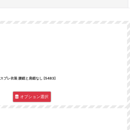
閉じる
コスプレ衣装 腰鎧と肩鎧なし
[
5483
]
オプション選択