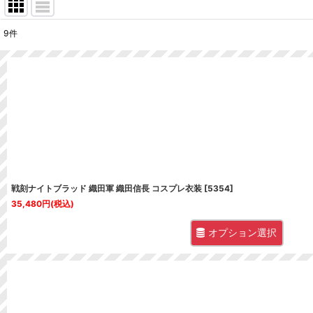
9
件
表示数
:
並び順
:
戦刻ナイトブラッド 織田軍 織田信長 コスプレ衣装
[
5354
]
35,480
円
(税込)
オプション選択