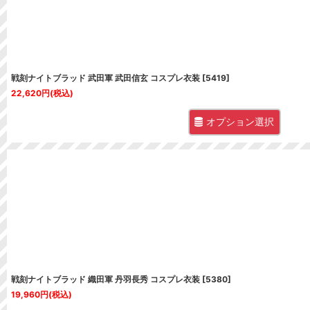
戦刻ナイトブラッド 武田軍 武田信玄 コスプレ衣装
[
5419
]
22,620
円
(税込)
オプション選択
戦刻ナイトブラッド 織田軍 丹羽長秀 コスプレ衣装
[
5380
]
19,960
円
(税込)