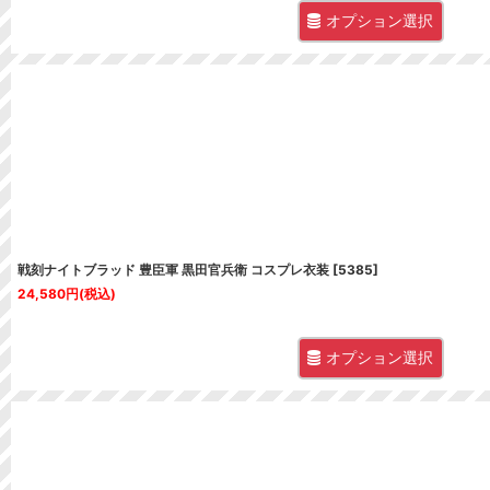
オプション選択
戦刻ナイトブラッド 豊臣軍 黒田官兵衛 コスプレ衣装
[
5385
]
24,580
円
(税込)
オプション選択