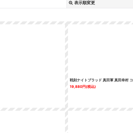
表示順変更
絞り込む
戦刻ナイトブラッド 真田軍 真田幸村 
19,880
円
(税込)