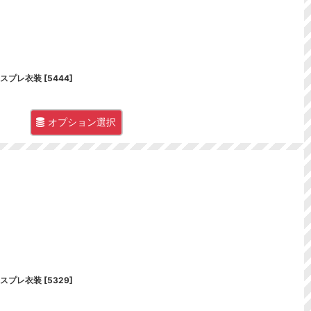
コスプレ衣装
[
5444
]
オプション選択
コスプレ衣装
[
5329
]