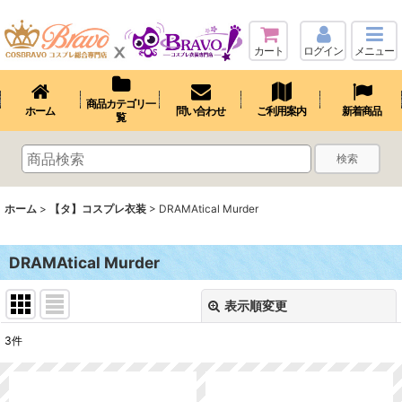
カート
ログイン
メニュー
商品カテゴリ一
ホーム
問い合わせ
ご利用案内
新着商品
覧
検索
ホーム
>
【タ】コスプレ衣装
>
DRAMAtical Murder
DRAMAtical Murder
表示順変更
閉じる
3
件
表示数
: