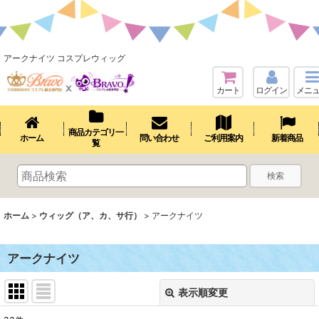
アークナイツ コスプレウィッグ
カート
ログイン
メニ
商品カテゴリ一
ホーム
問い合わせ
ご利用案内
新着商品
覧
検索
ホーム
>
ウィッグ（ア、カ、サ行）
>
アークナイツ
アークナイツ
表示順変更
閉じる