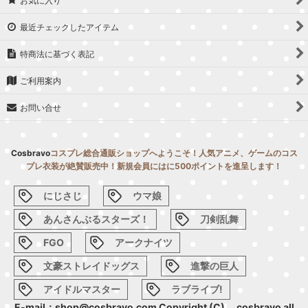
お気に入り
最近チェックしたアイテム
特商法に基づく表記
ご利用案内
お問い合せ
Cosbravo
コスプレ総合通販ショップへようこそ！人気アニメ、ゲームのコス
プレ衣装が絶賛販売中！新規会員にはに500ポイントを進呈します！
にじさじ
ウマ娘
あんさんぶるスターズ！
刀剣乱舞
FGO
アークナイツ
文豪ストレイドッグス
進撃の巨人
アイドルマスター
ラブライブ!
E-mail：shop@cosbravo.com Copyright (C) cosbravo all