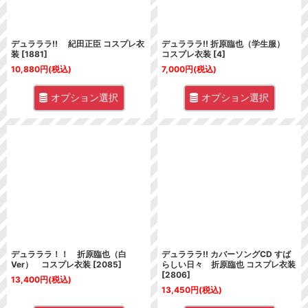
デュラララ!! 紀田正臣 コスプレ衣
デュラララ!! 折原臨也（学生服）
装
[
1881
]
コスプレ衣装
[
4
]
10,880
円
(税込)
7,000
円
(税込)
オプション選択
オプション選択
デュラララ！！ 折原臨也（白
デュラララ!! カバーソングCD すば
Ver） コスプレ衣装
[
2085
]
らしい日々 折原臨也 コスプレ衣装
[
2806
]
13,400
円
(税込)
13,450
円
(税込)