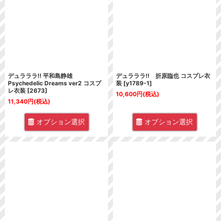
並び順
:
絞り込む
デュラララ!! 平和島静雄
デュラララ!! 折原臨也 コスプレ衣
Psychedelic Dreams ver2 コスプ
装
[
y1789-1
]
レ衣装
[
2673
]
10,600
円
(税込)
11,340
円
(税込)
オプション選択
オプション選択