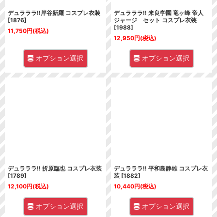
デュラララ!!岸谷新羅 コスプレ衣装
デュラララ!! 来良学園 竜ヶ峰 帝人
[
1876
]
ジャージ セット コスプレ衣装
[
1988
]
11,750
円
(税込)
12,950
円
(税込)
オプション選択
オプション選択
デュラララ!! 折原臨也 コスプレ衣装
デュラララ!! 平和島静雄 コスプレ衣
[
1789
]
装
[
1882
]
12,100
円
(税込)
10,440
円
(税込)
オプション選択
オプション選択