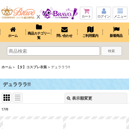
カート
ログイン
メニュー
商品カテゴリ一
ホーム
問い合わせ
ご利用案内
新着商品
覧
検索
ホーム
>
【タ】コスプレ衣装
>
デュラララ!!
デュラララ!!
表示順変更
閉じる
17
件
表示数
: