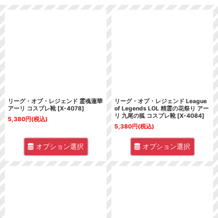
表示数
:
並び順
:
絞り込む
リーグ・オブ・レジェンド 霊魂蓮華
リーグ・オブ・レジェンド League
アーリ コスプレ靴
[
X-4078
]
of Legends LOL 精霊の花祭り アー
リ 九尾の狐 コスプレ靴
[
X-4084
]
5,380
円
(税込)
5,380
円
(税込)
オプション選択
オプション選択