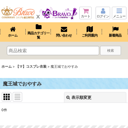
カート
ログイン
メニュー
商品カテゴリ一
ホーム
問い合わせ
ご利用案内
新着商品
覧
検索
ホーム
>
【マ】コスプレ衣装
>
魔王城でおやすみ
魔王城でおやすみ
表示順変更
閉じる
0
件
表示数
: