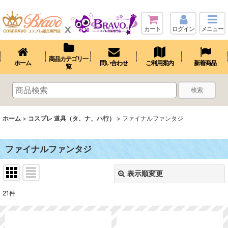
カート
ログイン
メニュー
商品カテゴリ一
ホーム
問い合わせ
ご利用案内
新着商品
覧
検索
ホーム
>
コスプレ 道具（タ、ナ、ハ行）
>
ファイナルファンタジ
ファイナルファンタジ
表示順変更
閉じる
21
件
表示数
: