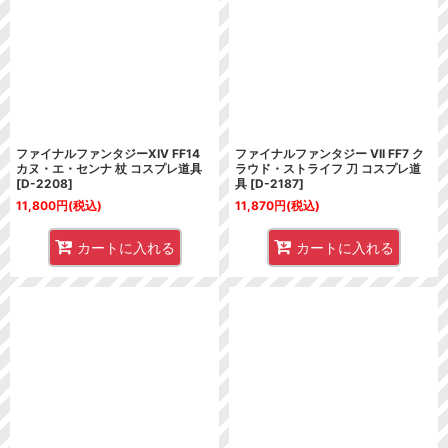
並び順
:
絞り込む
ファイナルファンタジーXIV FF14
ファイナルファンタジー VII FF7 ク
カヌ・エ・センナ 杖 コスプレ道具
ラウド・ストライフ 刀 コスプレ道
[
D-2208
]
具
[
D-2187
]
11,800
円
(税込)
11,870
円
(税込)
カートに入れる
カートに入れる