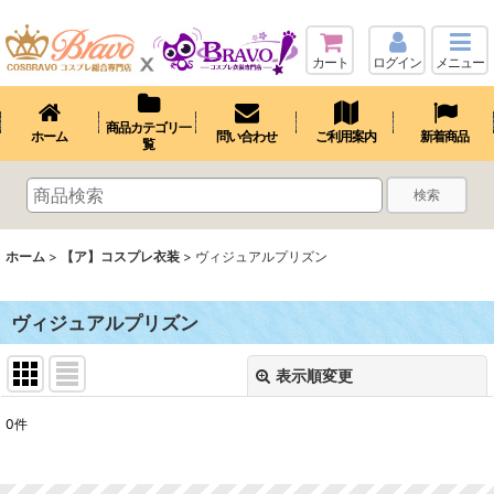
カート
ログイン
メニュー
商品カテゴリ一
ホーム
問い合わせ
ご利用案内
新着商品
覧
検索
ホーム
>
【ア】コスプレ衣装
>
ヴィジュアルプリズン
ヴィジュアルプリズン
表示順変更
閉じる
0
件
表示数
: