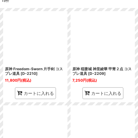
15
件
表示数
:
並び順
:
絞り込む
原神 Freedom-Sworn 片手剣 コス
原神 稲妻城 神里綾華 甲冑２点 コス
プレ道具
[
D-2210
]
プレ道具
[
D-2209
]
11,800
円
(税込)
7,250
円
(税込)
カートに入れる
カートに入れる