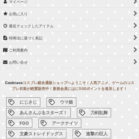
マイページ
お気に入り
最近チェックしたアイテム
特商法に基づく表記
ご利用案内
お問い合せ
Cosbravo
コスプレ総合通販ショップへようこそ！人気アニメ、ゲームのコス
プレ衣装が絶賛販売中！新規会員にはに500ポイントを進呈します！
にじさじ
ウマ娘
あんさんぶるスターズ！
刀剣乱舞
FGO
アークナイツ
文豪ストレイドッグス
進撃の巨人