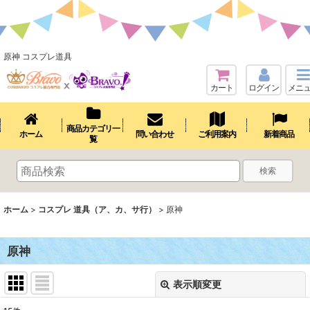
原神 コスプレ道具
カート
ログイン
メニ
商品カテゴリ一
ホーム
問い合わせ
ご利用案内
新着商品
覧
検索
ホーム
>
コスプレ 道具（ア、カ、サ行）
>
原神
原神
表示順変更
閉じる