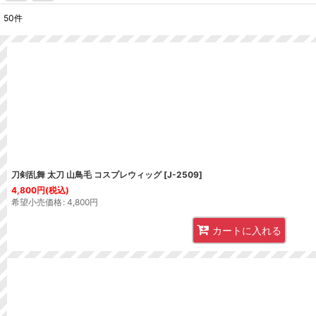
50
件
表示数
:
並び順
:
刀剣乱舞 太刀 山鳥毛 コスプレウィッグ
[
J-2509
]
4,800
円
(税込)
希望小売価格
:
4,800
円
カートに入れる