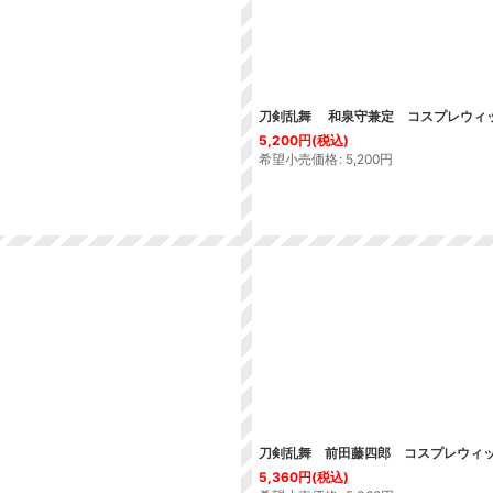
刀剣乱舞 和泉守兼定 コスプレウィ
5,200
円
(税込)
希望小売価格
:
5,200
円
刀剣乱舞 前田藤四郎 コスプレウィ
5,360
円
(税込)