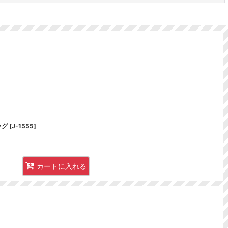
ッグ
[
J-1555
]
カートに入れる