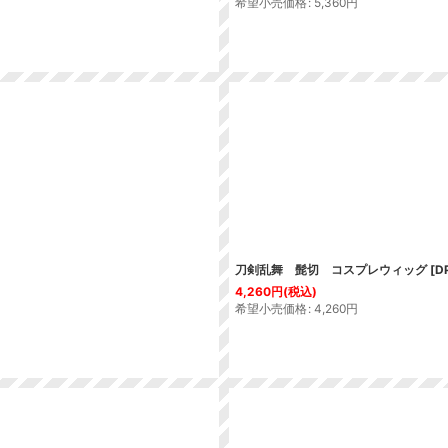
希望小売価格
:
5,360
円
刀剣乱舞 髭切 コスプレウィッグ
[
D
4,260
円
(税込)
希望小売価格
:
4,260
円