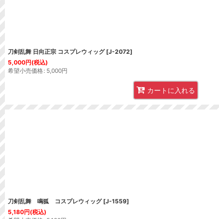
刀剣乱舞 日向正宗 コスプレウィッグ
[
J-2072
]
5,000
円
(税込)
希望小売価格
:
5,000
円
カートに入れる
刀剣乱舞 鳴狐 コスプレウィッグ
[
J-1559
]
5,180
円
(税込)