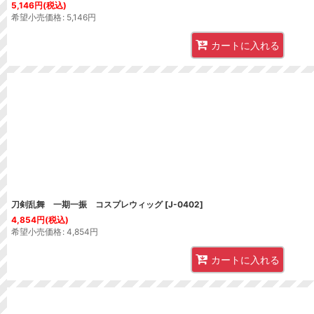
5,146
円
(税込)
希望小売価格
:
5,146
円
カートに入れる
刀剣乱舞 一期一振 コスプレウィッグ
[
J-0402
]
4,854
円
(税込)
希望小売価格
:
4,854
円
カートに入れる