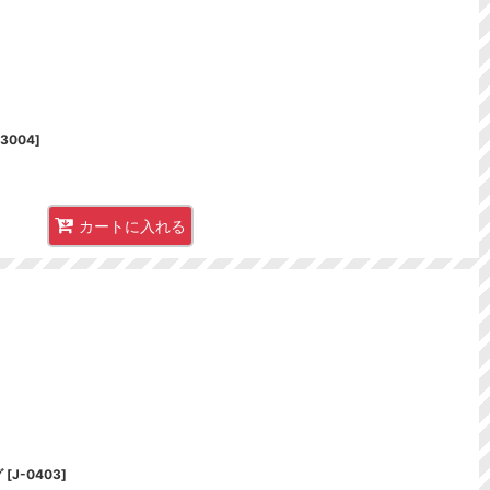
-3004
]
カートに入れる
グ
[
J-0403
]