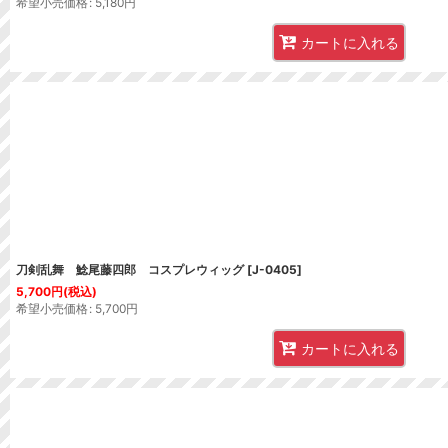
希望小売価格
:
5,180
円
カートに入れる
刀剣乱舞 鯰尾藤四郎 コスプレウィッグ
[
J-0405
]
5,700
円
(税込)
希望小売価格
:
5,700
円
カートに入れる