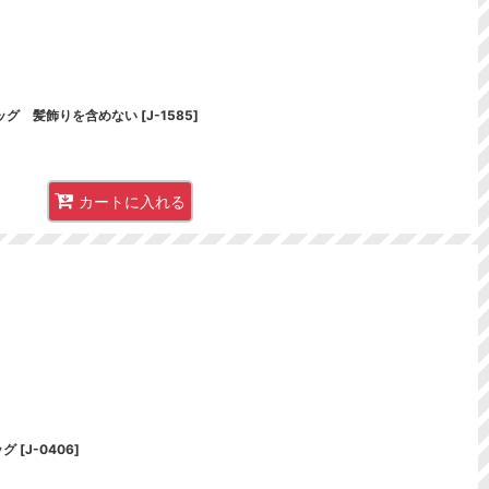
ッグ 髪飾りを含めない
[
J-1585
]
カートに入れる
ッグ
[
J-0406
]