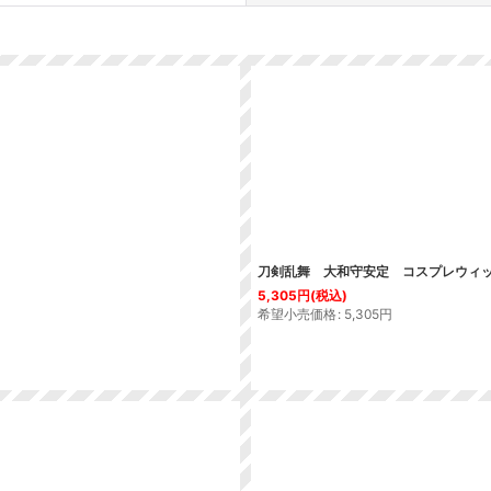
絞り込む
刀剣乱舞 大和守安定 コスプレウィ
5,305
円
(税込)
希望小売価格
:
5,305
円