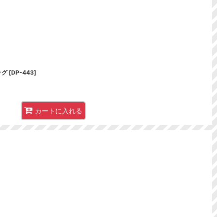
ッグ
[
DP-443
]
カートに入れる