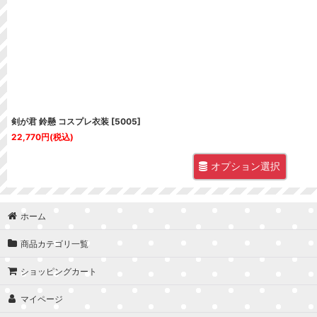
並び順
:
剣が君 鈴懸 コスプレ衣装
[
5005
]
22,770
円
(税込)
オプション選択
ホーム
商品カテゴリ一覧
ショッピングカート
マイページ