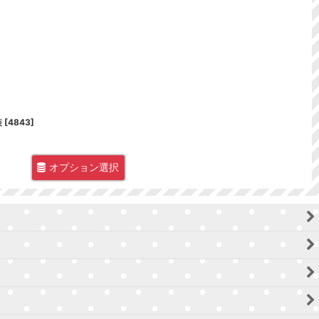
装
[
4843
]
オプション選択