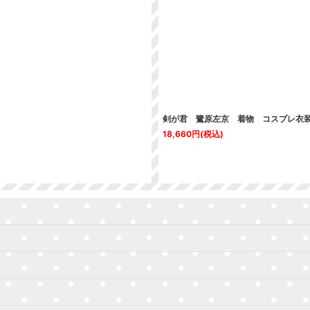
絞り込む
剣が君 鷺原左京 着物 コスプレ衣
18,660
円
(税込)