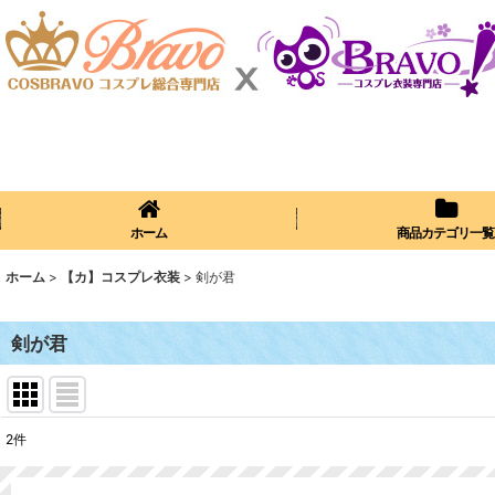
ホーム
商品カテゴリ一覧
ホーム
>
【カ】コスプレ衣装
>
剣が君
剣が君
2
件
表示数
: