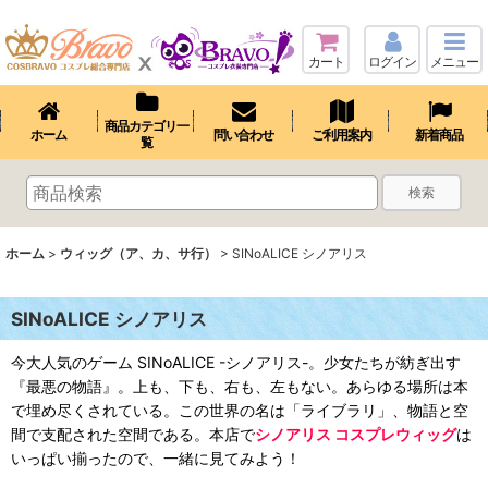
カート
ログイン
メニュー
商品カテゴリ一
ホーム
問い合わせ
ご利用案内
新着商品
覧
検索
ホーム
>
ウィッグ（ア、カ、サ行）
>
SINoALICE シノアリス
SINoALICE シノアリス
今大人気のゲーム SINoALICE -シノアリス-。少女たちが紡ぎ出す
『最悪の物語』。上も、下も、右も、左もない。あらゆる場所は本
で埋め尽くされている。この世界の名は「ライブラリ」、物語と空
間で支配された空間である。本店で
シノアリス コスプレウィッグ
は
いっぱい揃ったので、一緒に見てみよう！