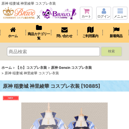
原神 稲妻城 神里綾華 コスプレ衣装
カート
ログイン
メニュー
商品カテゴリ一
ホーム
問い合わせ
ご利用案内
新着商品
覧
検索
ホーム
>
【カ】コスプレ衣装
>
原神 Gensin コスプレ衣装
>
原神 稲妻城 神里綾華 コスプレ衣装
原神 稲妻城 神里綾華 コスプレ衣装
[
10885
]