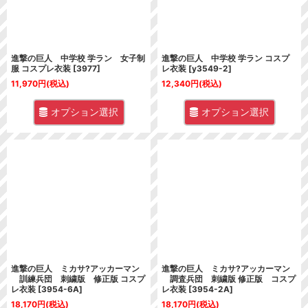
進撃の巨人 中学校 学ラン 女子制
進撃の巨人 中学校 学ラン コスプ
服 コスプレ衣装
[
3977
]
レ衣装
[
y3549-2
]
11,970
円
(税込)
12,340
円
(税込)
オプション選択
オプション選択
進撃の巨人 ミカサ?アッカーマン
進撃の巨人 ミカサ?アッカーマン
訓練兵団 刺繍版 修正版 コスプ
調査兵団 刺繍版 修正版 コスプ
レ衣装
[
3954-6A
]
レ衣装
[
3954-2A
]
18,170
円
(税込)
18,170
円
(税込)