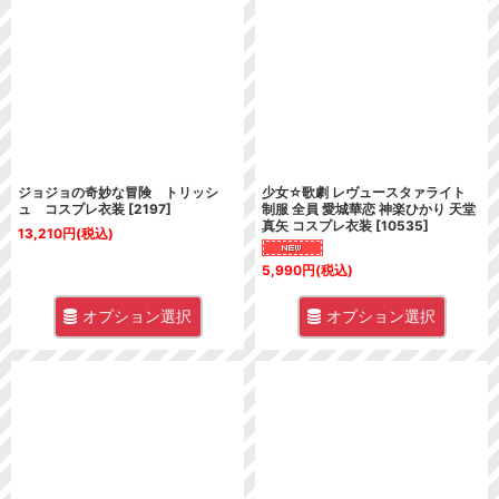
ジョジョの奇妙な冒険 トリッシ
少女☆歌劇 レヴュースタァライト
ュ コスプレ衣装
[
2197
]
制服 全員 愛城華恋 神楽ひかり 天堂
真矢 コスプレ衣装
[
10535
]
13,210
円
(税込)
5,990
円
(税込)
オプション選択
オプション選択