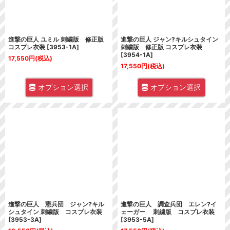
進撃の巨人 ユミル 刺繍版 修正版
進撃の巨人 ジャン?キルシュタイン
コスプレ衣装
[
3953-1A
]
刺繍版 修正版 コスプレ衣装
[
3954-1A
]
17,550
円
(税込)
17,550
円
(税込)
オプション選択
オプション選択
進撃の巨人 憲兵団 ジャン?キル
進撃の巨人 調査兵団 エレン?イ
シュタイン 刺繍版 コスプレ衣装
ェーガー 刺繍版 コスプレ衣装
[
3953-3A
]
[
3953-5A
]