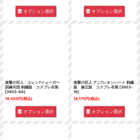
オプション選択
オプション選択
進撃の巨人 エレン?イェーガー
進撃の巨人 アニ?レオンハート 刺繍
訓練兵団 刺繍版 コスプレ衣装
版 修正版 コスプレ衣装
[
3953-
[
3953-6A
]
1E
]
16,550
円
(税込)
18,170
円
(税込)
オプション選択
オプション選択