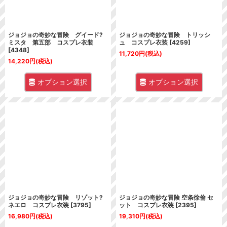
ジョジョの奇妙な冒険 グイード?
ジョジョの奇妙な冒険 トリッシ
ミスタ 第五部 コスプレ衣装
ュ コスプレ衣装
[
4259
]
[
4348
]
11,720
円
(税込)
14,220
円
(税込)
オプション選択
オプション選択
ジョジョの奇妙な冒険 リゾット?
ジョジョの奇妙な冒険 空条徐倫 セ
ネエロ コスプレ衣装
[
3795
]
ット コスプレ衣装
[
2395
]
16,980
円
(税込)
19,310
円
(税込)