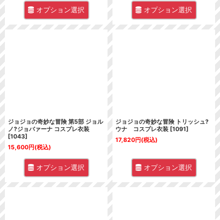
オプション選択
オプション選択
ジョジョの奇妙な冒険 第5部 ジョル
ジョジョの奇妙な冒険 トリッシュ?
ノ?ジョバァーナ コスプレ衣装
ウナ コスプレ衣装
[
1091
]
[
1043
]
17,820
円
(税込)
15,600
円
(税込)
オプション選択
オプション選択