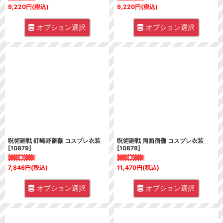
9,220
円
(税込)
9,220
円
(税込)
オプション選択
オプション選択
呪術廻戦 釘崎野薔薇 コスプレ衣装
呪術廻戦 両面宿儺 コスプレ衣装
[
10879
]
[
10878
]
7,846
円
(税込)
11,470
円
(税込)
オプション選択
オプション選択