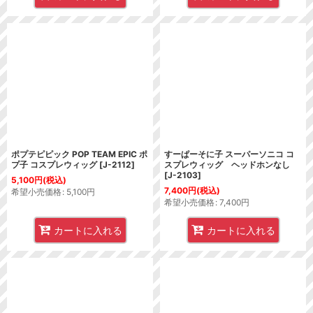
ポプテピピック POP TEAM EPIC ポ
すーぱーそに子 スーパーソニコ コ
プ子 コスプレウィッグ
[
J-2112
]
スプレウィッグ ヘッドホンなし
[
J-2103
]
5,100
円
(税込)
7,400
円
(税込)
希望小売価格
:
5,100
円
希望小売価格
:
7,400
円
カートに入れる
カートに入れる