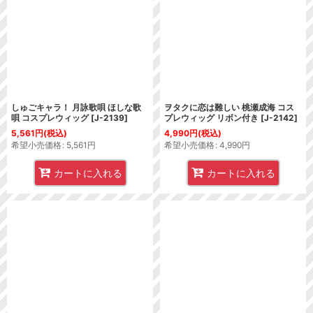
並び順
:
絞り込む
しゅごキャラ！ 月詠歌唄 ほしな歌
ヲタクに恋は難しい 桃瀬成海 コス
唄 コスプレウィッグ
[
J-2139
]
プレウィッグ リボン付き
[
J-2142
]
5,561
円
(税込)
4,990
円
(税込)
希望小売価格
:
5,561
円
希望小売価格
:
4,990
円
カートに入れる
カートに入れる