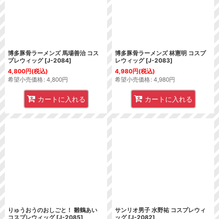
博多豚骨ラーメンズ 馬場善治 コス
博多豚骨ラーメンズ 林憲明 コスプ
プレウィッグ
[
J-2084
]
レウィッグ
[
J-2083
]
4,800
円
(税込)
4,980
円
(税込)
希望小売価格
:
4,800
円
希望小売価格
:
4,980
円
カートに入れる
カートに入れる
りゅうおうのおしごと！ 雛鶴あい
サンリオ男子 水野祐 コスプレウィ
コスプレウィッグ
[
J-2085
]
ッグ
[
J-2082
]