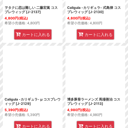
ヲタクに恋は難しい 二藤宏嵩 コス
Caligula -カリギュラ- 式島律 コス
プレウィッグ
[
J-2137
]
プレウィッグ
[
J-2130
]
4,800
円
(税込)
4,800
円
(税込)
希望小売価格
:
4,800
円
希望小売価格
:
4,800
円
カートに入れる
カートに入れる
Caligula -カリギュラ- μ コスプレウ
博多豚骨ラーメンズ 馬場善治 コス
ィッグ
[
J-2129
]
プレウィッグ
[
J-2113
]
5,390
円
(税込)
4,980
円
(税込)
希望小売価格
:
5,390
円
希望小売価格
:
4,980
円
カートに入れる
カートに入れる