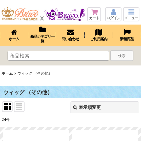
カート
ログイン
メニュー
商品カテゴリ一
ホーム
問い合わせ
ご利用案内
新着商品
覧
検索
ホーム
>
ウィッグ （その他）
ウィッグ （その他）
表示順変更
閉じる
24
件
表示数
: