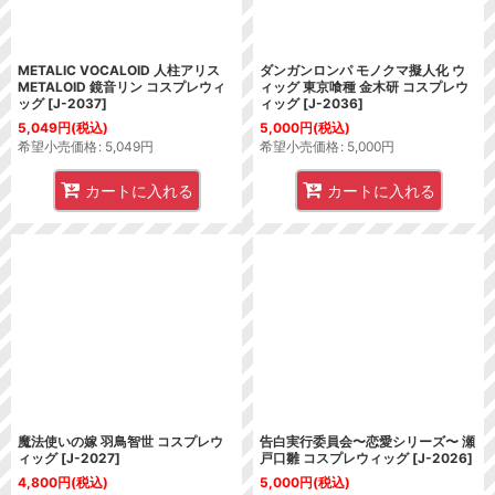
METALIC VOCALOID 人柱アリス
ダンガンロンパ モノクマ擬人化 ウ
METALOID 鏡音リン コスプレウィ
ィッグ 東京喰種 金木研 コスプレウ
ッグ
[
J-2037
]
ィッグ
[
J-2036
]
5,049
円
(税込)
5,000
円
(税込)
希望小売価格
:
5,049
円
希望小売価格
:
5,000
円
カートに入れる
カートに入れる
魔法使いの嫁 羽鳥智世 コスプレウ
告白実行委員会〜恋愛シリーズ〜 瀬
ィッグ
[
J-2027
]
戸口雛 コスプレウィッグ
[
J-2026
]
4,800
円
(税込)
5,000
円
(税込)