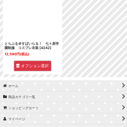
並び順
:
絞り込む
とらぶる＠すぱいらる！ 七々原学
園制服 コスプレ衣装
[
4242
]
12,590
円
(税込)
オプション選択
ホーム
商品カテゴリ一覧
ショッピングカート
マイページ