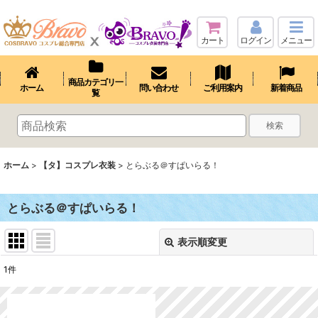
カート
ログイン
メニュー
商品カテゴリ一
ホーム
問い合わせ
ご利用案内
新着商品
覧
検索
ホーム
>
【タ】コスプレ衣装
>
とらぶる＠すぱいらる！
とらぶる＠すぱいらる！
表示順変更
閉じる
1
件
表示数
: