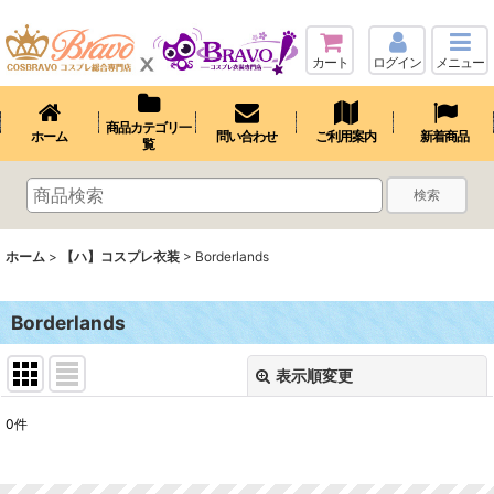
カート
ログイン
メニュー
商品カテゴリ一
ホーム
問い合わせ
ご利用案内
新着商品
覧
検索
ホーム
>
【ハ】コスプレ衣装
>
Borderlands
Borderlands
表示順変更
閉じる
0
件
表示数
: