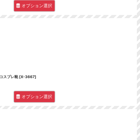
オプション選択
礼装 コスプレ靴
[
X-3667
]
オプション選択