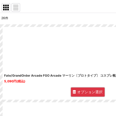
26
件
表示数
:
並び順
:
Fate/GrandOrder Arcade FGO Arcade マーリン〔プロトタイプ〕 コスプレ靴
5,090
円
(税込)
オプション選択