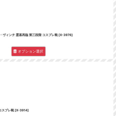
ルド・ダ・ヴィンチ 霊基再臨 第三段階 コスプレ靴
[
X-3976
]
オプション選択
時 コスプレ靴
[
X-3914
]