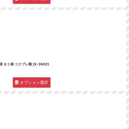
ス 蝉様 セミ様 コスプレ靴
[
X-3602
]
オプション選択