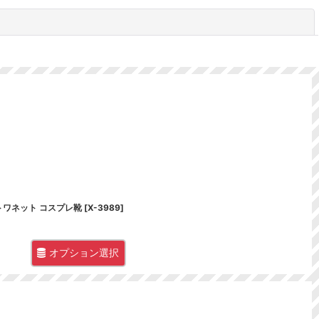
閉じる
・アントワネット コスプレ靴
[
X-3989
]
オプション選択