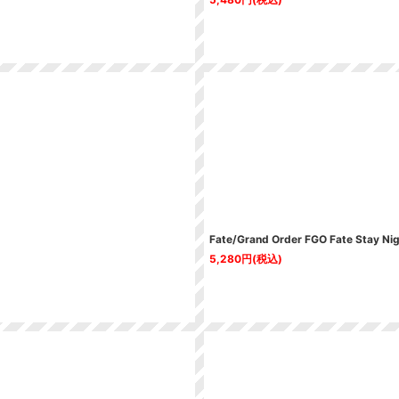
Fate/Grand Order FGO Fate Sta
5,280
円
(税込)