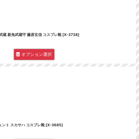
臨 宮本武蔵 新免武蔵守 藤原玄信 コスプレ靴
[
X-3738
]
オプション選択
サージェント スカサハ コスプレ靴
[
X-3685
]