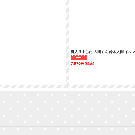
絞り込む
魔入りました!入間くん 鈴木入間 イル
7,970
円
(税込)