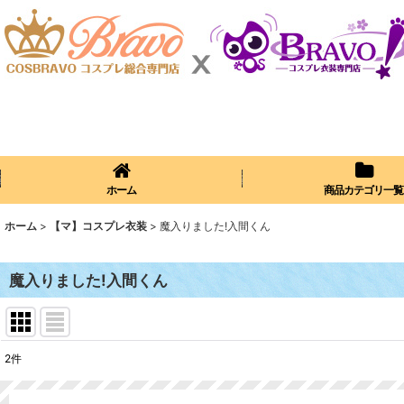
ホーム
商品カテゴリ一覧
ホーム
>
【マ】コスプレ衣装
>
魔入りました!入間くん
魔入りました!入間くん
2
件
表示数
: