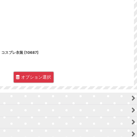
マ コスプレ衣装
[
10687
]
オプション選択