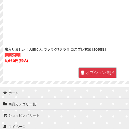
並び順
:
魔入りました！入間くん ウァラク?クララ コスプレ衣装
[
10688
]
6,660
円
(税込)
オプション選択
ホーム
商品カテゴリ一覧
ショッピングカート
マイページ