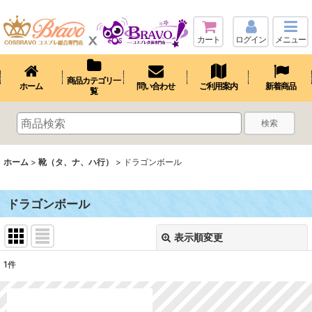
カート
ログイン
メニュー
商品カテゴリ一
ホーム
問い合わせ
ご利用案内
新着商品
覧
検索
ホーム
>
靴（タ、ナ、ハ行）
>
ドラゴンボール
ドラゴンボール
表示順変更
閉じる
1
件
表示数
: