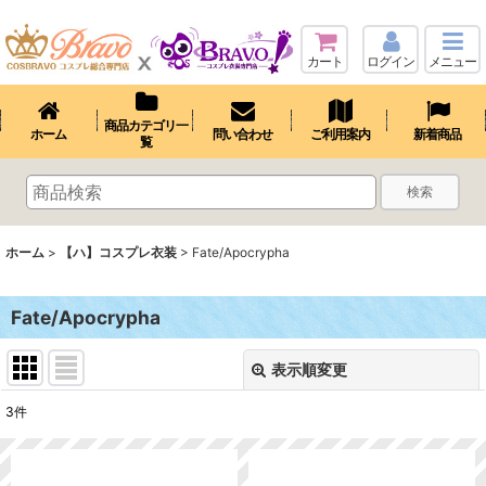
カート
ログイン
メニュー
商品カテゴリ一
ホーム
問い合わせ
ご利用案内
新着商品
覧
検索
ホーム
>
【ハ】コスプレ衣装
>
Fate/Apocrypha
Fate/Apocrypha
表示順変更
閉じる
3
件
表示数
: