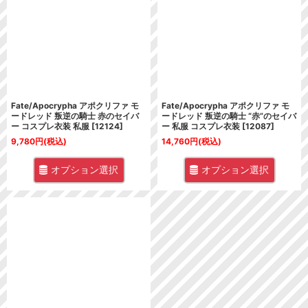
並び順
:
絞り込む
Fate/Apocrypha アポクリファ モ
Fate/Apocrypha アポクリファ モ
ードレッド 叛逆の騎士 赤のセイバ
ードレッド 叛逆の騎士 “赤”のセイバ
ー コスプレ衣装 私服
[
12124
]
ー 私服 コスプレ衣装
[
12087
]
9,780
円
(税込)
14,760
円
(税込)
オプション選択
オプション選択