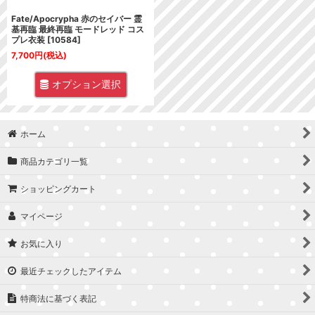
Fate/Apocrypha 赤のセイバー 霊
基再臨 最終再臨 モードレッド コス
プレ衣装
[
10584
]
7,700
円
(税込)
オプション選択
ホーム
商品カテゴリ一覧
ショッピングカート
マイページ
お気に入り
最近チェックしたアイテム
特商法に基づく表記