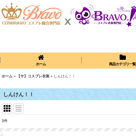
ホーム
商品カテゴリ一覧
ホーム
>
【サ】コスプレ衣装
>
しんけん！！
しんけん！！
3
件
表示数
: