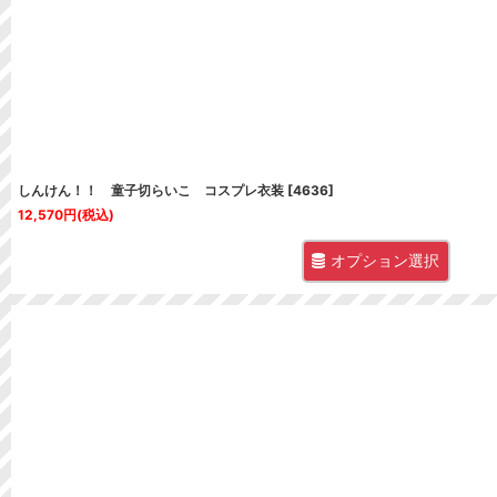
並び順
:
しんけん！！ 童子切らいこ コスプレ衣装
[
4636
]
12,570
円
(税込)
オプション選択