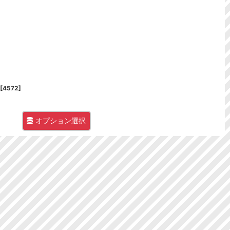
[
4572
]
オプション選択