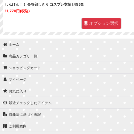
しんけん！！ 長谷部しきり コスプレ衣装
[
4550
]
11,770
円
(税込)
オプション選択
ホーム
商品カテゴリ一覧
ショッピングカート
マイページ
お気に入り
最近チェックしたアイテム
特商法に基づく表記
ご利用案内