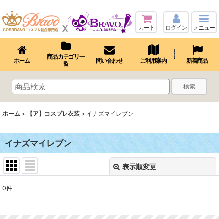
カート
ログイン
メニュー
商品カテゴリ一
ホーム
問い合わせ
ご利用案内
新着商品
覧
検索
ホーム
>
【ア】コスプレ衣装
>
イナズマイレブン
イナズマイレブン
表示順変更
閉じる
0
件
表示数
: