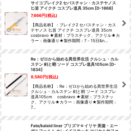
サイコブレイク2 セバスチャン・カステヤノス
匕首 アイクチ コスプレ道具 35cm
[
D-1868
]
7,666
円
(税込)
【商品名称】：ブレイク2 セバスチャン・カス
テヤノス 匕首 アイクチ コスプレ道具 35cm
cosbravo ★素材：プラスチック、アクリル★カ
ラー：画像通り★製作期間：7－15日&n…
Re：ゼロから始める異世界生活 クルシュ・カル
ステン 剣と鞘 ソード コスプレ道具105cm
[
D-
1834
]
9,580
円
(税込)
【商品名称】：Re：ゼロから始める異世界生活
クルシュ・カルステン 剣と鞘 ソード コスプレ
道具105cm cosbravo ★素材：プラスチッ
ク、アクリル★カラー：画像通り★製作期間：
7…
Fate/kaleid liner プリズマ☆イリヤ 美遊・エー
デルフェルト カレイドステッキ マジカルサファ