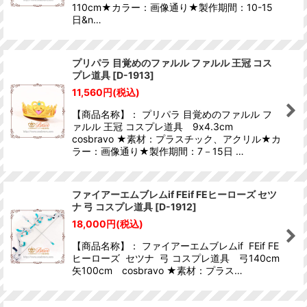
110cm★カラー：画像通り★製作期間：10-15
日&n…
プリパラ 目覚めのファルル ファルル 王冠 コス
プレ道具
[
D-1913
]
11,560
円
(税込)
【商品名称】： プリパラ 目覚めのファルル フ
ァルル 王冠 コスプレ道具 9x4.3cm
cosbravo ★素材：プラスチック、アクリル★カ
ラー：画像通り★製作期間：7－15日 …
ファイアーエムブレムif FEif FEヒーローズ セツ
ナ 弓 コスプレ道具
[
D-1912
]
18,000
円
(税込)
【商品名称】： ファイアーエムブレムif FEif FE
ヒーローズ セツナ 弓 コスプレ道具 弓140cm
矢100cm cosbravo ★素材：プラス…