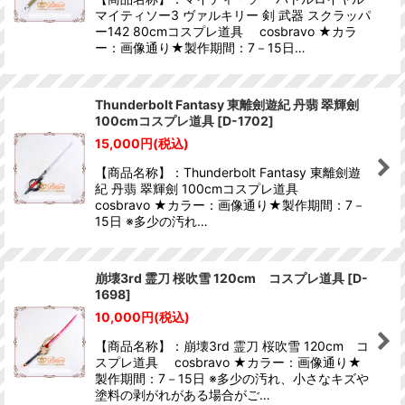
マイティソー3 ヴァルキリー 剣 武器 スクラッパ
ー142 80cmコスプレ道具 cosbravo ★カラ
ー：画像通り★製作期間：7－15日…
Thunderbolt Fantasy 東離劍遊紀 丹翡 翠輝劍
100cmコスプレ道具
[
D-1702
]
15,000
円
(税込)
【商品名称】：Thunderbolt Fantasy 東離劍遊
紀 丹翡 翠輝劍 100cmコスプレ道具
cosbravo ★カラー：画像通り★製作期間：7－
15日 ※多少の汚れ…
崩壊3rd 霊刀 桜吹雪 120cm コスプレ道具
[
D-
1698
]
10,000
円
(税込)
【商品名称】：崩壊3rd 霊刀 桜吹雪 120cm コ
スプレ道具 cosbravo ★カラー：画像通り★
製作期間：7－15日 ※多少の汚れ、小さなキズや
塗料の剥がれがある場合がご…