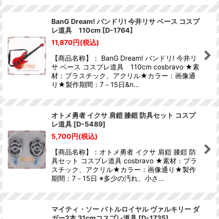
BanG Dream! バンドリ! 今井リサ ベース コスプ
レ道具 110cm
[
D-1764
]
11,870
円
(税込)
【商品名称】： BanG Dream! バンドリ! 今井リ
サ ベース コスプレ道具 110cm cosbravo ★素
材：プラスチック、アクリル★カラー：画像通
り★製作期間：7－15日&n…
オトメ勇者 イクサ 肩鎧 膝鎧 防具セット コスプ
レ道具
[
D-5489
]
5,700
円
(税込)
【商品名称】：オトメ勇者 イクサ 肩鎧 膝鎧 防
具セット コスプレ道具 cosbravo ★素材：プラ
スチック、アクリル★カラー：画像通り★製作
期間：7－15日 ※多少の汚れ、小さ…
マイティ・ソー バトルロイヤル ヴァルキリー ダ
ガー2本 31cmコスプレ道具
[
D-1735
]