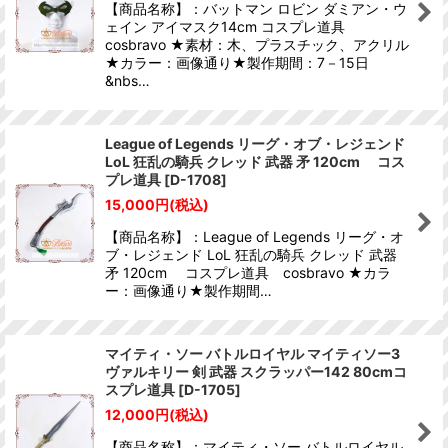
【商品名称】：バットマン ロビン ダミアン・ウ
ェイン アイマスク14cm コスプレ道具
cosbravo ★素材：木、プラスチック、アクリル
★カラー：画像通り★製作期間：7－15日
&nbs…
League of Legends リーグ・オブ・レジェンド
LoL 狂乱の騎兵 クレッド 武器 矛 120cm コス
プレ道具
[
D-1708
]
15,000
円
(税込)
【商品名称】：League of Legends リーグ・オ
ブ・レジェンド LoL 狂乱の騎兵 クレッド 武器
矛 120cm コスプレ道具 cosbravo ★カラ
ー：画像通り★製作期間…
マイティ・ソー バトルロイヤル マイティソー3
ヴァルキリー 剣 武器 スクラッパー142 80cmコ
スプレ道具
[
D-1705
]
12,000
円
(税込)
【商品名称】：マイティ・ソー バトルロイヤル