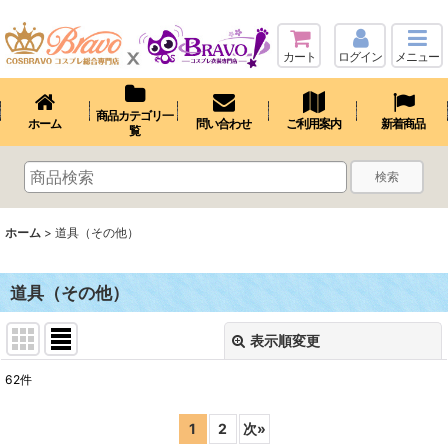
カート
ログイン
メニュー
商品カテゴリ一
ホーム
問い合わせ
ご利用案内
新着商品
覧
検索
ホーム
>
道具（その他）
道具（その他）
表示順変更
閉じる
62
件
表示数
:
1
2
次
»