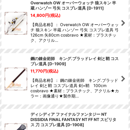
Overwatch OW オーバーウォッチ 狼スキン 半
蔵 ハンゾー 弓矢 コスブレ道具
[
D-1911
]
14,800
円
(税込)
【商品名称】： Overwatch OW オーバーウォッ
チ 狼スキン 半蔵 ハンゾー 弓矢 コスブレ道具 弓
126cm 矢80cm cosbravo ★素材：プラスチッ
ク、アクリル…
鋼の錬金術師 キング.ブラッドレイ 剣と鞘 コス
ブレ道具
[
D-1909
]
11,770
円
(税込)
【商品名称】： 鋼の錬金術師 キング.ブラッド
レイ 剣と鞘 コスブレ道具 剣+鞘 100cm
cosbravo ★素材：プラスチック、アクリル★カ
ラー：画像通り★製作期…
ディシディア ファイナルファンタジー NT
DISSIDIA FINAL FANTASY NT FF NT スピリタ
ス 刀 コスブレ道具
[
D-1908
]