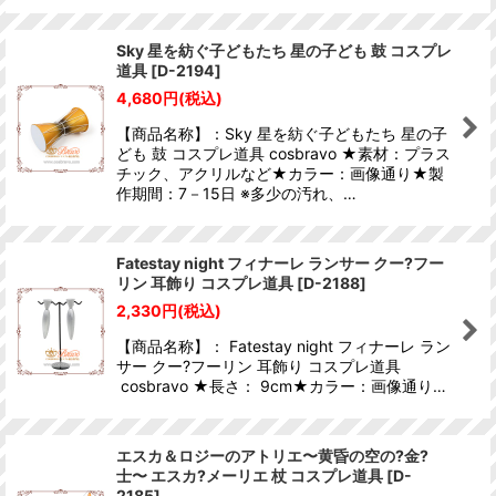
Sky 星を紡ぐ子どもたち 星の子ども 鼓 コスプレ
道具
[
D-2194
]
4,680
円
(税込)
【商品名称】：Sky 星を紡ぐ子どもたち 星の子
ども 鼓 コスプレ道具 cosbravo ★素材：プラス
チック、アクリルなど★カラー：画像通り★製
作期間：7－15日 ※多少の汚れ、…
Fatestay night フィナーレ ランサー クー?フー
リン 耳飾り コスプレ道具
[
D-2188
]
2,330
円
(税込)
【商品名称】： Fatestay night フィナーレ ラン
サー クー?フーリン 耳飾り コスプレ道具
cosbravo ★長さ： 9cm★カラー：画像通り…
エスカ＆ロジーのアトリエ〜黄昏の空の?金?
士〜 エスカ?メーリエ 杖 コスプレ道具
[
D-
2185
]