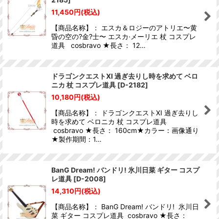
11,450
円
(税込)
【商品名称】： エスカ＆ロジーのアトリエ〜黄
昏の空の?金?士〜 エスカ·メーリエ 杖 コスプレ
道具 cosbravo ★長さ： 12…
ドラゴンクエストXI 過ぎ去りし時を求めて ベロ
ニカ 杖 コスプレ道具
[
D-2182
]
10,180
円
(税込)
【商品名称】： ドラゴンクエストXI 過ぎ去りし
時を求めて ベロニカ 杖 コスプレ道具
cosbravo ★長さ： 160cm★カラー：画像通り
★製作期間：1…
BanG Dream! バンドリ! 氷川日菜 ギター コスプ
レ道具
[
D-2008
]
14,310
円
(税込)
【商品名称】： BanG Dream! バンドリ! 氷川日
菜 ギター コスプレ道具 cosbravo ★長さ：