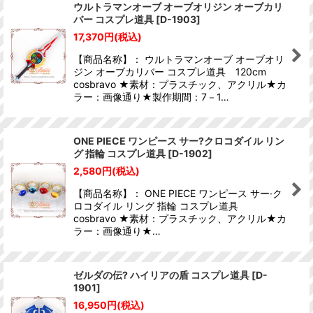
ウルトラマンオーブ オーブオリジン オーブカリ
バー コスプレ道具
[
D-1903
]
17,370
円
(税込)
【商品名称】： ウルトラマンオーブ オーブオリ
ジン オーブカリバー コスプレ道具 120cm
cosbravo ★素材：プラスチック、アクリル★カ
ラー：画像通り★製作期間：7－1…
ONE PIECE ワンピース サー?クロコダイル リン
グ 指輪 コスプレ道具
[
D-1902
]
2,580
円
(税込)
【商品名称】： ONE PIECE ワンピース サー·ク
ロコダイル リング 指輪 コスプレ道具
cosbravo ★素材：プラスチック、アクリル★カ
ラー：画像通り★…
ゼルダの伝? ハイリアの盾 コスプレ道具
[
D-
1901
]
16,950
円
(税込)