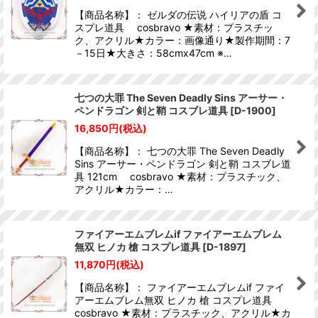
【商品名称】： ゼルダの伝说 ハイリアの盾 コ
スプレ道具 cosbravo ★素材：プラスチッ
ク、アクリル★カラー：画像通り★製作期間：7
－15日★大きさ：58cmx47cm ※…
七つの大罪 The Seven Deadly Sins アーサー・
ペンドラゴン 剣と鞘 コスブレ道具
[
D-1900
]
16,850
円
(税込)
【商品名称】： 七つの大罪 The Seven Deadly
Sins アーサー・ペンドラゴン 剣と鞘 コスブレ道
具 121cm cosbravo ★素材：プラスチック、
アクリル★カラー：…
ファイアーエムブレムif ファイアーエムブレム
無双 ヒノカ 槍 コスプレ道具
[
D-1897
]
11,870
円
(税込)
【商品名称】： ファイアーエムブレムif ファイ
アーエムブレム無双 ヒノカ 槍 コスプレ道具
cosbravo ★素材：プラスチック、アクリル★カ