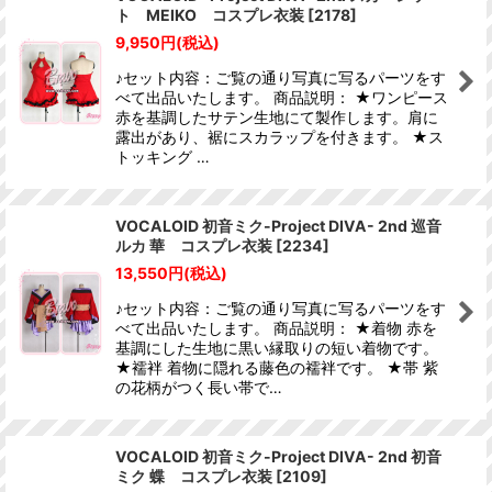
ト MEIKO コスプレ衣装
[
2178
]
9,950
円
(税込)
♪セット内容：ご覧の通り写真に写るパーツをす
べて出品いたします。 商品説明： ★ワンピース
赤を基調したサテン生地にて製作します。肩に
露出があり、裾にスカラップを付きます。 ★ス
トッキング …
VOCALOID 初音ミク-Project DIVA- 2nd 巡音
ルカ 華 コスプレ衣装
[
2234
]
13,550
円
(税込)
♪セット内容：ご覧の通り写真に写るパーツをす
べて出品いたします。 商品説明： ★着物 赤を
基調にした生地に黒い縁取りの短い着物です。
★襦袢 着物に隠れる藤色の襦袢です。 ★帯 紫
の花柄がつく長い帯で…
VOCALOID 初音ミク-Project DIVA- 2nd 初音
ミク 蝶 コスプレ衣装
[
2109
]