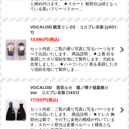
と締め付けます。 ★スカート 裾部分は緑となっ
ている黒いプリーツスカー…
VOCALOID 鏡音リン 02 コスプレ衣装
[
y501-
1
]
13,980
円
(税込)
セット内容：ご覧の通り写真に写るパーツをす
べて出品いたします。 商品説明： ★上着 白を
基調したポリ混紡生地にて製作します。元絵を
忠実しました。 ★ハーフパンツ 黒を基調したポ
リ混紡生地にて製作しま…
VOCALOID 巡音ルカ 龍ノ啼ク箱庭拠り
Ver コスプレ衣装
[
1451
]
17,100
円
(税込)
セット内容：ご覧の通り写真に写るパーツをす
べて出品いたします。 商品説明： ★ドレス 胸
部分は紫で、その下に金色の模様が付いていま
す。スカート部分は多重ベルベット構造とな