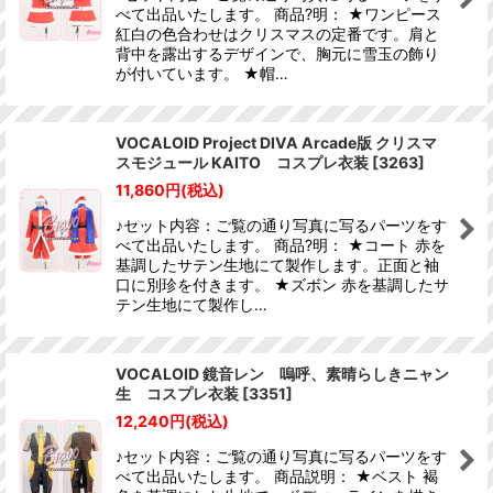
べて出品いたします。 商品?明： ★ワンピース
紅白の色合わせはクリスマスの定番です。肩と
背中を露出するデザインで、胸元に雪玉の飾り
が付いています。 ★帽…
VOCALOID Project DIVA Arcade版 クリスマ
スモジュール KAITO コスプレ衣装
[
3263
]
11,860
円
(税込)
♪セット内容：ご覧の通り写真に写るパーツをす
べて出品いたします。 商品?明： ★コート 赤を
基調したサテン生地にて製作します。正面と袖
口に別珍を付きます。 ★ズボン 赤を基調したサ
テン生地にて製作し…
VOCALOID 鏡音レン 嗚呼、素晴らしきニャン
生 コスプレ衣装
[
3351
]
12,240
円
(税込)
♪セット内容：ご覧の通り写真に写るパーツをす
べて出品いたします。 商品説明： ★ベスト 褐