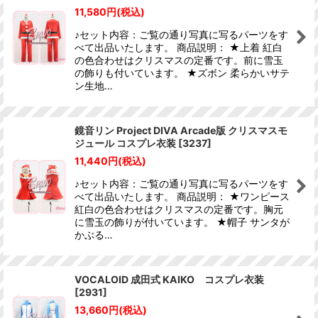
11,580
円
(税込)
♪セット内容：ご覧の通り写真に写るパーツをす
べて出品いたします。 商品説明： ★上着 紅白
の色合わせはクリスマスの定番です。前に雪玉
の飾りも付いています。 ★ズボン 柔らかいサテ
ン生地…
鏡音リン Project DIVA Arcade版 クリスマスモ
ジュール コスプレ衣装
[
3237
]
11,440
円
(税込)
♪セット内容：ご覧の通り写真に写るパーツをす
べて出品いたします。 商品説明： ★ワンピース
紅白の色合わせはクリスマスの定番です。胸元
に雪玉の飾りが付いています。 ★帽子 サンタが
かぶる…
VOCALOID 成田式 KAIKO コスプレ衣装
[
2931
]
13,660
円
(税込)