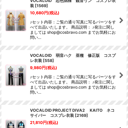
VOCALOID 恋色病棟 鏡音リン コスプレ衣
装
[
1569
]
10,680
円
(税込)
♪セット内容：ご覧の通り写真に写るパーツをす
べて出品いたします。 商品説明： ♪発注に関し
ましては shop@cosbravo.com までお気軽にお
問い…
VOCALOID 弱音ハク 亜種 修正版 コスプ
レ衣装
[
558
]
9,980
円
(税込)
♪セット内容：ご覧の通り写真に写るパーツをす
べて出品いたします。 商品説明： ♪発注に関し
ましては shop@cosbravo.com までお気軽にお
問い…
VOCALOID PROJECT DIVA2 KAITO ネコ
サイバー コスプレ衣装
[
2169
]
21,810
円
(税込)