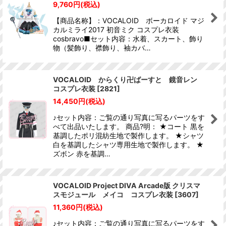
9,760
円
(税込)
【商品名称】：VOCALOID ボーカロイド マジ
カルミライ2017 初音ミク コスプレ衣装
cosbravo■セット内容：水着、スカート、飾り
物（髪飾り、襟飾り、袖カバ…
VOCALOID からくり卍ばーすと 鏡音レン
コスプレ衣装
[
2821
]
14,450
円
(税込)
♪セット内容：ご覧の通り写真に写るパーツをす
べて出品いたします。 商品?明： ★コート 黒を
基調したポリ混紡生地で製作します。 ★シャツ
白を基調したシャツ専用生地で製作します。 ★
ズボン 赤を基調…
VOCALOID Project DIVA Arcade版 クリスマ
スモジュール メイコ コスプレ衣装
[
3607
]
11,360
円
(税込)
♪セット内容：ご覧の通り写真に写るパーツをす