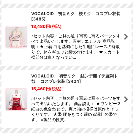
VOCALOID 初音ミク 桜ミク コスプレ衣装
[
3485
]
13,480
円
(税込)
♪セット内容：ご覧の通り写真に写るパーツをす
べて出品いたします。素材 : エナメル 商品説
明：★上着 白を基調にした生地にレースの縁取
りで、体をギュッと締め付けます。 ★スカート
裾部分は白となってい…
VOCALOID 初音ミク 結ンデ開イテ羅刹ト
骸 コスプレ衣装
[
3424
]
15,460
円
(税込)
♪セット内容：ご覧の通り写真に写るパーツをす
べて出品いたします。 商品説明： ★ワンピース
紅白の色合わせで、裾と袖の模様は原作とそっ
くりです。 ★帯 腰をきつく締める深紅の帯で
す。 ※製品の性質…