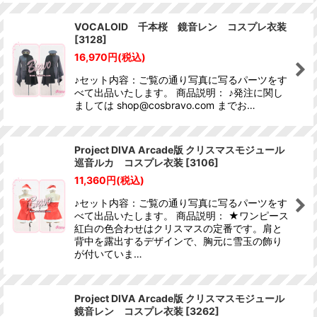
VOCALOID 千本桜 鏡音レン コスプレ衣装
[
3128
]
16,970
円
(税込)
♪セット内容：ご覧の通り写真に写るパーツをす
べて出品いたします。 商品説明： ♪発注に関し
ましては shop@cosbravo.com までお…
Project DIVA Arcade版 クリスマスモジュール
巡音ルカ コスプレ衣装
[
3106
]
11,360
円
(税込)
♪セット内容：ご覧の通り写真に写るパーツをす
べて出品いたします。 商品説明： ★ワンピース
紅白の色合わせはクリスマスの定番です。肩と
背中を露出するデザインで、胸元に雪玉の飾り
が付いていま…
Project DIVA Arcade版 クリスマスモジュール
鏡音レン コスプレ衣装
[
3262
]