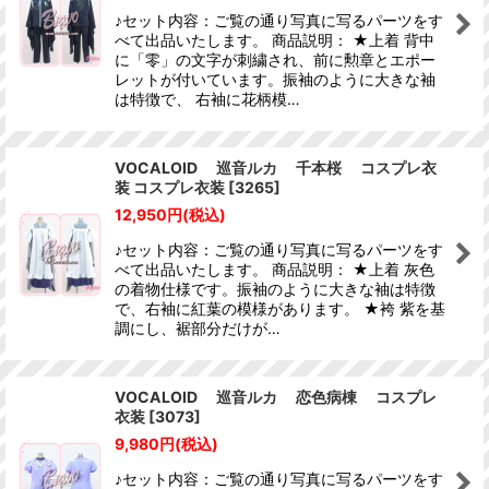
♪セット内容：ご覧の通り写真に写るパーツをす
べて出品いたします。 商品説明： ★上着 背中
に「零」の文字が刺繍され、前に勲章とエポー
レットが付いています。振袖のように大きな袖
は特徴で、 右袖に花柄模…
VOCALOID 巡音ルカ 千本桜 コスプレ衣
装 コスプレ衣装
[
3265
]
12,950
円
(税込)
♪セット内容：ご覧の通り写真に写るパーツをす
べて出品いたします。 商品説明： ★上着 灰色
の着物仕様です。振袖のように大きな袖は特徴
で、右袖に紅葉の模様があります。 ★袴 紫を基
調にし、裾部分だけが…
VOCALOID 巡音ルカ 恋色病棟 コスプレ
衣装
[
3073
]
9,980
円
(税込)
♪セット内容：ご覧の通り写真に写るパーツをす