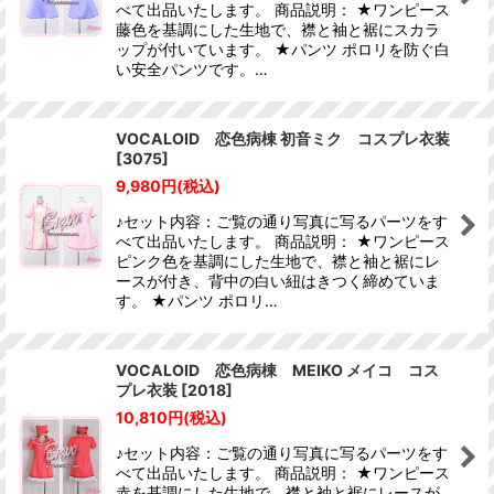
べて出品いたします。 商品説明： ★ワンピース
藤色を基調にした生地で、襟と袖と裾にスカラ
ップが付いています。 ★パンツ ポロリを防ぐ白
い安全パンツです。…
VOCALOID 恋色病棟 初音ミク コスプレ衣装
[
3075
]
9,980
円
(税込)
♪セット内容：ご覧の通り写真に写るパーツをす
べて出品いたします。 商品説明： ★ワンピース
ピンク色を基調にした生地で、襟と袖と裾にレ
ースが付き、背中の白い紐はきつく締めていま
す。 ★パンツ ポロリ…
VOCALOID 恋色病棟 MEIKO メイコ コス
プレ衣装
[
2018
]
10,810
円
(税込)
♪セット内容：ご覧の通り写真に写るパーツをす
べて出品いたします。 商品説明： ★ワンピース
赤を基調にした生地で、襟と袖と裾にレースが