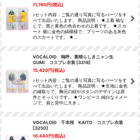
11,760
円
(税込)
♪セット内容：ご覧の通り写真に写るパーツをす
べて出品いたします。 商品説明： ★上着 袖な
じで、黒と黄色の色合わせの上着です。 ★スカ
ート 裾に金色の縞模様で、プリーツのある灰色
のスカートです。 ★…
VOCALOID 嗚呼、素晴らしきニャン生
GUMI コスプレ衣装
[
3318
]
15,420
円
(税込)
♪セット内容：ご覧の通り写真に写るパーツをす
べて出品いたします。 商品説明： ★生地に金色
の縁取りで、胸元の紐やボタンのデザインは原
作とそっくりです。 ★ワンピース 純白なイメー
ジで、肩と背中に大き…
VOCALOID 千本桜 KAITO コスプレ衣装
[
3250
]
16,440
円
(税込)