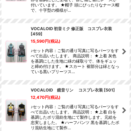
付いています。 ★帽子 頭にぴったりなナース帽
で、十字型の模様が…
VOCALOID 初音ミク 修正版 コスプレ衣装
[
459
]
15,590
円
(税込)
♪セット内容：ご覧の通り写真に写るパーツをす
べて出品いたします。 商品説明： ★上着 灰色
を基調にした生地に緑の縁取りで、体をギュッ
と締め付けます。 ★スカート 裾部分は緑となっ
ている黒いプリーツス…
VOCALOID 鏡音リン コスプレ衣装
[
501
]
12,470
円
(税込)
♪セット内容：ご覧の通り写真に写るパーツをす
べて出品いたします。 商品説明： ★上着 白を
基調したポリ混紡生地にて製作します。元絵を
忠実しました。 ★ハーフパンツ 黒を基調したポ
リ混紡生地にて製作…