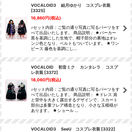
VOCALOID3 結月ゆかり コスプレ衣装
[
3325
]
16,860
円
(税込)
♪セット内容：ご覧の通り写真に写るパーツをす
べて出品いたします。 商品説明： ★パーカー
黒を基調にした生地で、帽子部分の裏地はオレ
ンジ色となり、ベルトもついています。 ★ワン
ピース 藤色を基調にし…
VOCALOID 初音ミク カンタレラ コスプ
レ衣装
[
3372
]
18,060
円
(税込)
♪セット内容：ご覧の通り写真に写るパーツをす
べて出品いたします。 商品説明： ★ドレス 肩
と背中を大きく露出するデザインで、スカート
部分は多重フレア構造となり、小さな玉模様が
あります。 ★ショール …
VOCALOID3 SeeU コスプレ衣装
[
3322
]