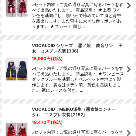
♪セット内容：ご覧の通り写真に写るパーツをす
べて出品いたします。 商品説明： ★上着 ワイ
ン色を基調にし、黒い紐で締めていて肩と背中
を露出します。また背中に大きな赤リボンがあ
ります。 ★スカート 同じ…
VOCALOID シリーズ 悪ノ娘 鏡音リン 王
女 コスプレ衣装
[
336
]
15,990
円
(税込)
♪セット内容：ご覧の通り写真に写るパーツをす
べて出品いたします。 商品説明： ★ワンピース
ダックブルーを基調したベルベット生地にて製
作します。裏地はサテン製、黄色を基調しまし
た。 裾にレースを付き、…
VOCALOID MEIKO派生（悪食娘コンチー
タ） コスプレ衣装
[
2152
]
18,470
円
(税込)
♪セット内容：ご覧の通り写真に写るパーツをす