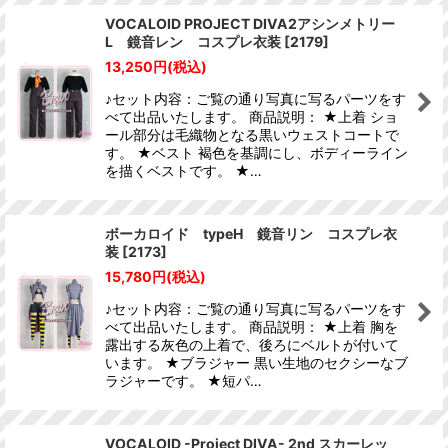
VOCALOID PROJECT DIVA2アシンメトリー
L 鏡音レン コスプレ衣装
[
2179
]
13,250
円
(税込)
♪セット内容：ご覧の通り写真に写るパーツをす
べて出品いたします。 商品説明： ★上着 ショ
ール部分は毛織物となる黒いウェストコートで
す。 ★ベスト 褐色を基調にし、ボディーライン
を描くベストです。 ★…
ボーカロイド typeH 鏡音リン コスプレ衣
装
[
2173
]
15,780
円
(税込)
♪セット内容：ご覧の通り写真に写るパーツをす
べて出品いたします。 商品説明： ★上着 胸を
露出する灰色の上着で、後ろにベルトが付いて
います。 ★ブラジャー 黒い生地のセクシーなブ
ラジャーです。 ★短パ…
VOCALOID -Project DIVA- 2nd スカーレッ