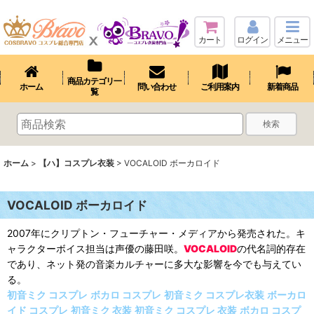
カート
ログイン
メニュー
商品カテゴリ一
ホーム
問い合わせ
ご利用案内
新着商品
覧
検索
ホーム
>
【ハ】コスプレ衣装
>
VOCALOID ボーカロイド
VOCALOID ボーカロイド
2007年にクリプトン・フューチャー・メディアから発売された。キ
ャラクターボイス担当は声優の藤田咲。
VOCALOID
の代名詞的存在
であり、ネット発の音楽カルチャーに多大な影響を今でも与えてい
る。
初音ミク コスプレ
ボカロ コスプレ
初音ミク コスプレ衣装
ボーカロ
イド コスプレ
初音ミク 衣装
初音ミク コスプレ 衣装
ボカロ コスプ