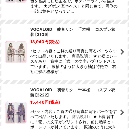
色を基調にした生地で、ボディーラインを描き
ます。 ★ズボン 基本ベストと同じ色で、両側の
一部は黄色となってい…
VOCALOID 鏡音リン 千本桜 コスプレ衣
装
[
3109
]
18,940
円
(税込)
♪セット内容：ご覧の通り写真に写るパーツをす
べて出品いたします。 商品説明： ★と裾にレー
スがあり、背中に「弐」の文字がプリントされ
ています。 振袖のように大きな袖は特徴で、右
袖に蝶の模様が…
VOCALOID 初音ミク 千本桜 コスプレ衣
装
[
3222
]
15,440
円
(税込)
♪セット内容：ご覧の通り写真に写るパーツをす
べて出品いたします。 商品説明： ★上着 背中
に「壱」の文字がプリントされ、前に勲章とエ
ポーレットが付いています。 振袖のように大き