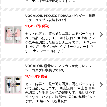
り、小さな玉模様があります。 …
VOCALOID PROJECT DIVA2 パウダー 初音
ミク コスプレ衣装
[
2177
]
13,450
円
(税込)
セット内容：ご覧の通り写真に写るパーツをす
べて出品いたします。 商品説明： ★上着 ピン
ク色を基調にした袖なしの上着です。 ★スカー
ト 裾に赤いラインが付くプリーツスカートで
す。 ★マフラー 冬によく…
VOCALOID 鏡音レン マジカル☆ぬこレンレ
ン コスプレ衣装
[
2090
]
11,980
円
(税込)
セット内容：ご覧の通り写真に写るパーツをす
べて出品いたします。 商品説明： ★上着 白を
基調にした生地に黄色の縁取りで、黒い襟や半
袖となっています。胸部分に音符の模様があり
ます。 ★短パン 黒を基調に…