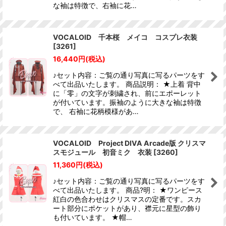
な袖は特徴で、右袖に花…
VOCALOID 千本桜 メイコ コスプレ衣装
[
3261
]
16,440
円
(税込)
♪セット内容：ご覧の通り写真に写るパーツをす
べて出品いたします。 商品説明： ★上着 背中
に「零」の文字が刺繍され、前にエポーレット
が付いています。振袖のように大きな袖は特徴
で、 右袖に花柄模様があ…
VOCALOID Project DIVA Arcade版 クリスマ
スモジュール 初音ミク 衣装
[
3260
]
11,360
円
(税込)
♪セット内容：ご覧の通り写真に写るパーツをす
べて出品いたします。 商品?明： ★ワンピース
紅白の色合わせはクリスマスの定番です。スカ
ート部分にポケットがあり、襟元に星型の飾り
も付いています。 ★帽…