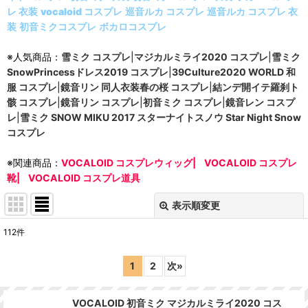
レ 衣装
vocaloid コスプレ
巡音ルカ コスプレ
巡音ルカ コスプレ 衣
装
初音ミクコスプレ
ボカロコスプレ
※人気商品：
雪ミク コスプレ
|
マジカルミライ2020 コスプレ
|
雪ミク
SnowPrincessドレス2019 コスプレ
|
39Culture2020 WORLD 和
服 コスプレ
|
鏡音リン 同人衣装春の桜 コスプレ
|
結ンデ開イテ羅刹ト
骸 コスプレ
|
鏡音リン コスプレ
|
初音ミク コスプレ
|
鏡音レン コスプ
レ
|
雪ミク SNOW MIKU 2017 スターナイトスノウ Star Night Snow
コスプレ
※関連商品：
VOCALOID コスプレウィッグ|
VOCALOID コスプレ
靴|
VOCALOID コスプレ道具
表示順変更
閉じる
112
件
表示数
:
1
2
次
»
並び順
:
VOCALOID 初音ミク マジカルミライ2020 コス