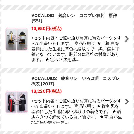
VOCALOID 鏡音レン コスプレ衣装 原作
[
551
]
13,980
円
(税込)
♪セット内容：ご覧の通り写真に写るパーツをす
べて出品いたします。 商品説明： ★上着 白を
基調にした生地に黄色の縁取りで、黒い襟や半
袖となっています。胸部分に音符の模様があり
ます。 ★短パン 黒を基…
VOCALOID2 鏡音リン いろは唄 コスプレ
衣装
[
2017
]
13,220
円
(税込)
♪セット内容：ご覧の通り写真に写るパーツをす
べて出品いたします。 商品説明： ★着物 黒を
基調にした生地に赤い縁取りの着物です。 ★晒
胸をきつく締めている白い晒です。 ★帯 白い生
地に黒い縞が三角…