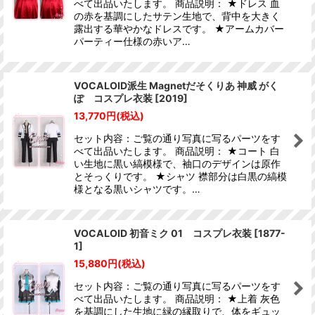
べて出品いたします。 商品説明： ★ドレス 血
の赤を基調にしたサテン生地で、背中を大きく
露出する華やかなドレスです。 ★アームカバー
パーティー仕様の赤いア…
VOCALOID派生 Magnetだそくりあ 神威 がく
ぽ コスプレ衣装
[
2019
]
13,770
円
(税込)
セット内容：ご覧の通り写真に写るパーツをす
べて出品いたします。 商品説明： ★コート 白
い生地に黒い縞模様で、袖口のデザインは原作
とそっくりです。 ★シャツ 襟部分は白黒の縞模
様となる黒いシャツです。…
VOCALOID 初音ミク 01 コスプレ衣装
[
1877-
1
]
15,880
円
(税込)
セット内容：ご覧の通り写真に写るパーツをす
べて出品いたします。 商品説明： ★上着 灰色
を基調にした生地に緑の縁取りで、体をギュッ