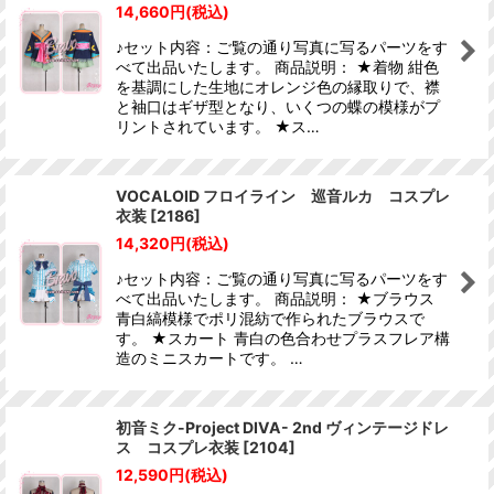
14,660
円
(税込)
♪セット内容：ご覧の通り写真に写るパーツをす
べて出品いたします。 商品説明： ★着物 紺色
を基調にした生地にオレンジ色の縁取りで、襟
と袖口はギザ型となり、いくつの蝶の模様がプ
リントされています。 ★ス…
VOCALOID フロイライン 巡音ルカ コスプレ
衣装
[
2186
]
14,320
円
(税込)
♪セット内容：ご覧の通り写真に写るパーツをす
べて出品いたします。 商品説明： ★ブラウス
青白縞模様でポリ混紡で作られたブラウスで
す。 ★スカート 青白の色合わせプラスフレア構
造のミニスカートです。 …
初音ミク-Project DIVA- 2nd ヴィンテージドレ
ス コスプレ衣装
[
2104
]
12,590
円
(税込)