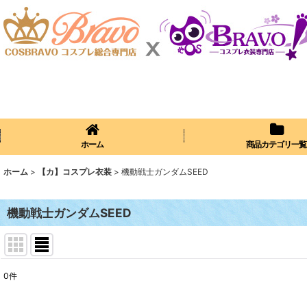
ホーム
商品カテゴリ一覧
ホーム
>
【カ】コスプレ衣装
>
機動戦士ガンダムSEED
機動戦士ガンダムSEED
0
件
表示数
: