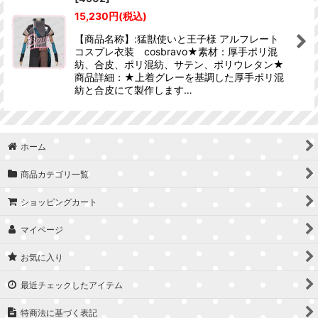
並び順
:
15,230
円
(税込)
【商品名称】:猛獣使いと王子様 アルフレート
絞り込む
コスプレ衣装 cosbravo★素材：厚手ポリ混
紡、合皮、ポリ混紡、サテン、ポリウレタン★
商品詳細：★上着グレーを基調した厚手ポリ混
紡と合皮にて製作します…
ホーム
商品カテゴリ一覧
ショッピングカート
マイページ
お気に入り
最近チェックしたアイテム
特商法に基づく表記