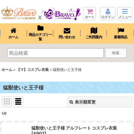
カート
ログイン
メニュー
商品カテゴリ一
ホーム
問い合わせ
ご利用案内
新着商品
覧
検索
ホーム
>
【マ】コスプレ衣装
>
猛獣使いと王子様
猛獣使いと王子様
表示順変更
閉じる
1
件
表示数
:
猛獣使いと王子様 アルフレート コスプレ衣装
[
4902
]