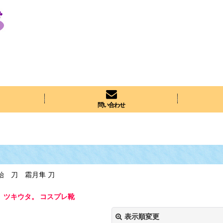
問い合わせ
始 刀 霜月隼 刀
ツキウタ。 コスプレ靴
表示順変更