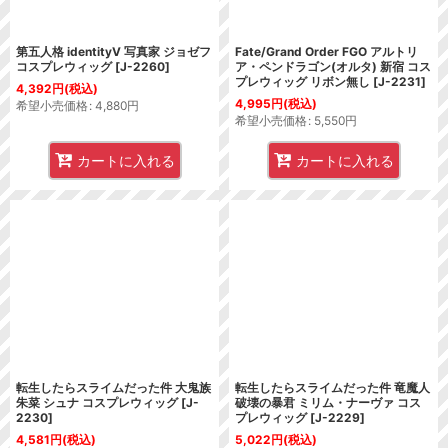
第五人格 identityV 写真家 ジョゼフ
Fate/Grand Order FGO アルトリ
コスプレウィッグ
[
J-2260
]
ア・ペンドラゴン(オルタ) 新宿 コス
プレウィッグ リボン無し
[
J-2231
]
4,392
円
(税込)
4,995
円
(税込)
希望小売価格
:
4,880
円
希望小売価格
:
5,550
円
カートに入れる
カートに入れる
転生したらスライムだった件 大鬼族
転生したらスライムだった件 竜魔人
朱菜 シュナ コスプレウィッグ
[
J-
破壊の暴君 ミリム・ナーヴァ コス
2230
]
プレウィッグ
[
J-2229
]
4,581
円
(税込)
5,022
円
(税込)