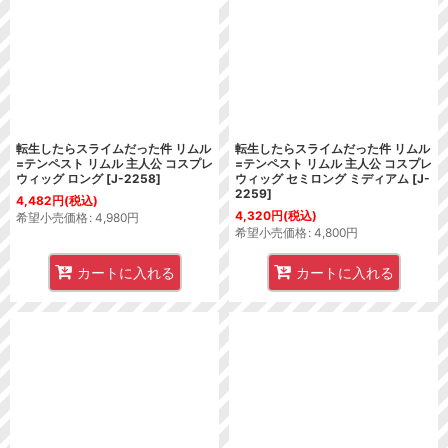
転生したらスライムだった件 リムル
転生したらスライムだった件 リムル
=テンペスト リムル 主人公 コスプレ
=テンペスト リムル 主人公 コスプレ
ウィッグ ロング
[
J-2258
]
ウィッグ セミロング ミディアム
[
J-
2259
]
4,482
円
(税込)
4,320
円
(税込)
希望小売価格
:
4,980
円
希望小売価格
:
4,800
円
カートに入れる
カートに入れる