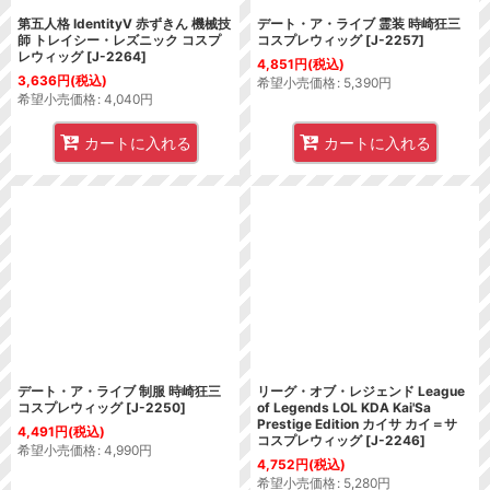
第五人格 IdentityV 赤ずきん 機械技
デート・ア・ライブ 霊装 時崎狂三
師 トレイシー・レズニック コスプ
コスプレウィッグ
[
J-2257
]
レウィッグ
[
J-2264
]
4,851
円
(税込)
3,636
円
(税込)
希望小売価格
:
5,390
円
希望小売価格
:
4,040
円
カートに入れる
カートに入れる
デート・ア・ライブ 制服 時崎狂三
リーグ・オブ・レジェンド League
コスプレウィッグ
[
J-2250
]
of Legends LOL KDA Kai'Sa
Prestige Edition カイサ カイ＝サ
4,491
円
(税込)
コスプレウィッグ
[
J-2246
]
希望小売価格
:
4,990
円
4,752
円
(税込)
希望小売価格
:
5,280
円