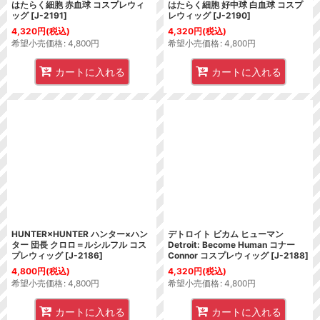
はたらく細胞 赤血球 コスプレウィ
はたらく細胞 好中球 白血球 コスプ
ッグ
[
J-2191
]
レウィッグ
[
J-2190
]
4,320
円
(税込)
4,320
円
(税込)
希望小売価格
:
4,800
円
希望小売価格
:
4,800
円
カートに入れる
カートに入れる
HUNTER×HUNTER ハンター×ハン
デトロイト ビカム ヒューマン
ター 団長 クロロ＝ルシルフル コス
Detroit: Become Human コナー
プレウィッグ
[
J-2186
]
Connor コスプレウィッグ
[
J-2188
]
4,800
円
(税込)
4,320
円
(税込)
希望小売価格
:
4,800
円
希望小売価格
:
4,800
円
カートに入れる
カートに入れる