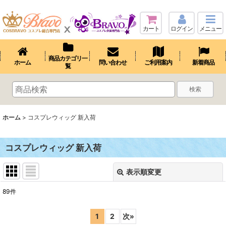
カート
ログイン
メニュー
商品カテゴリ一
ホーム
問い合わせ
ご利用案内
新着商品
覧
検索
ホーム
>
コスプレウィッグ 新入荷
コスプレウィッグ 新入荷
表示順変更
閉じる
89
件
表示数
:
1
2
次
»