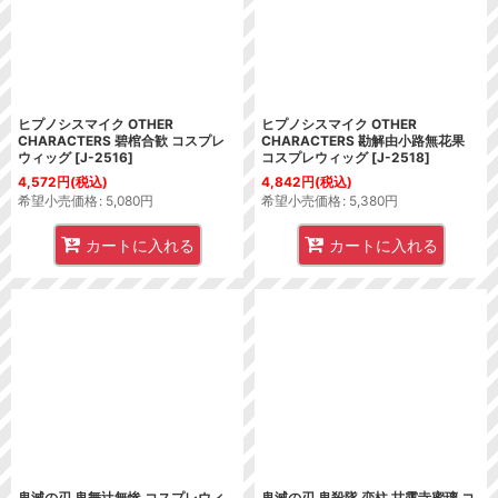
ヒプノシスマイク OTHER
ヒプノシスマイク OTHER
CHARACTERS 碧棺合歓 コスプレ
CHARACTERS 勘解由小路無花果
ウィッグ
[
J-2516
]
コスプレウィッグ
[
J-2518
]
4,572
円
(税込)
4,842
円
(税込)
希望小売価格
:
5,080
円
希望小売価格
:
5,380
円
カートに入れる
カートに入れる
鬼滅の刃 鬼舞辻無惨 コスプレウィ
鬼滅の刃 鬼殺隊 恋柱 甘露寺蜜璃 コ