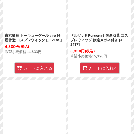
東京喰種 トーキョーグール：re 鈴
ペルソナ5 Persona5 佐倉双葉 コス
屋什造 コスプレウィッグ
[
J-2189
]
プレウィッグ 伊達メガネ付き
[
J-
2117
]
4,800
円
(税込)
5,390
円
(税込)
希望小売価格
:
4,800
円
希望小売価格
:
5,390
円
カートに入れる
カートに入れる