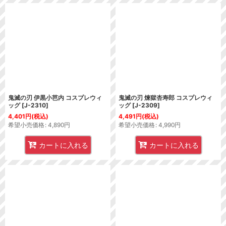
鬼滅の刃 伊黒小芭内 コスプレウィ
鬼滅の刃 煉獄杏寿郎 コスプレウィ
ッグ
[
J-2310
]
ッグ
[
J-2309
]
4,401
円
(税込)
4,491
円
(税込)
希望小売価格
:
4,890
円
希望小売価格
:
4,990
円
カートに入れる
カートに入れる