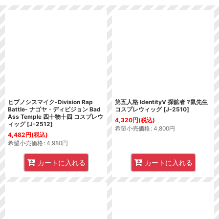
並び順
:
絞り込む
ヒプノシスマイク-Division Rap
第五人格 IdentityV 探鉱者 ?鼠先生
Battle- ナゴヤ・ディビジョン Bad
コスプレウィッグ
[
J-2510
]
Ass Temple 四十物十四 コスプレウ
4,320
円
(税込)
ィッグ
[
J-2512
]
希望小売価格
:
4,800
円
4,482
円
(税込)
希望小売価格
:
4,980
円
カートに入れる
カートに入れる