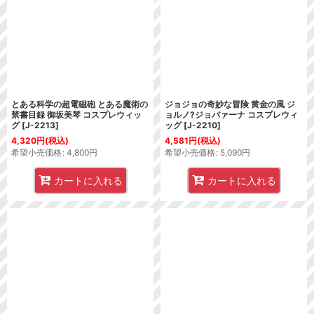
とある科学の超電磁砲 とある魔術の
ジョジョの奇妙な冒険 黄金の風 ジ
禁書目録 御坂美琴 コスプレウィッ
ョルノ?ジョバァーナ コスプレウィ
グ
[
J-2213
]
ッグ
[
J-2210
]
4,320
円
(税込)
4,581
円
(税込)
希望小売価格
:
4,800
円
希望小売価格
:
5,090
円
カートに入れる
カートに入れる