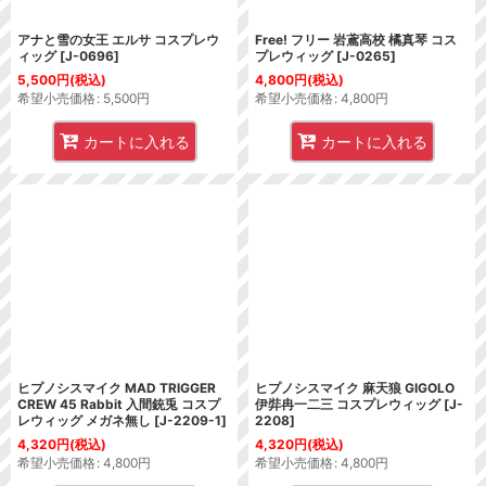
アナと雪の女王 エルサ コスプレウ
Free! フリー 岩鳶高校 橘真琴 コス
ィッグ
[
J-0696
]
プレウィッグ
[
J-0265
]
5,500
円
(税込)
4,800
円
(税込)
希望小売価格
:
5,500
円
希望小売価格
:
4,800
円
カートに入れる
カートに入れる
ヒプノシスマイク MAD TRIGGER
ヒプノシスマイク 麻天狼 GIGOLO
CREW 45 Rabbit 入間銃兎 コスプ
伊弉冉一二三 コスプレウィッグ
[
J-
レウィッグ メガネ無し
[
J-2209-1
]
2208
]
4,320
円
(税込)
4,320
円
(税込)
希望小売価格
:
4,800
円
希望小売価格
:
4,800
円