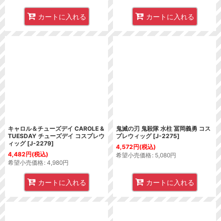
カートに入れる
カートに入れる
キャロル＆チューズデイ CAROLE &
鬼滅の刃 鬼殺隊 水柱 冨岡義勇 コス
TUESDAY チューズデイ コスプレウ
プレウィッグ
[
J-2275
]
ィッグ
[
J-2279
]
4,572
円
(税込)
4,482
円
(税込)
希望小売価格
:
5,080
円
希望小売価格
:
4,980
円
カートに入れる
カートに入れる