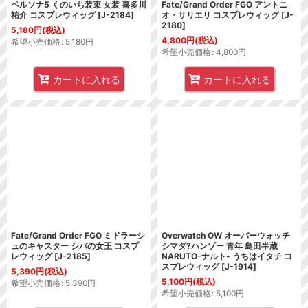
ペルソナ5 くのいち装束 女装 喜多川
Fate/Grand Order FGO アントニ
祐介 コスプレウィッグ
[
J-2184
]
オ・サリエリ コスプレウィッグ
[
J-
2180
]
5,180
円
(税込)
4,800
円
(税込)
希望小売価格
:
5,180
円
希望小売価格
:
4,800
円
カートに入れる
カートに入れる
Fate/Grand Order FGO ミドラーシ
Overwatch OW オーバーウォッチ
ュのキャスター シバの女王 コスプ
シマダ?ハンゾー 青年 島田半蔵
レウィッグ
[
J-2185
]
NARUTO-ナルト- うちはイタチ コ
スプレウィッグ
[
J-1914
]
5,390
円
(税込)
5,100
円
(税込)
希望小売価格
:
5,390
円
希望小売価格
:
5,100
円