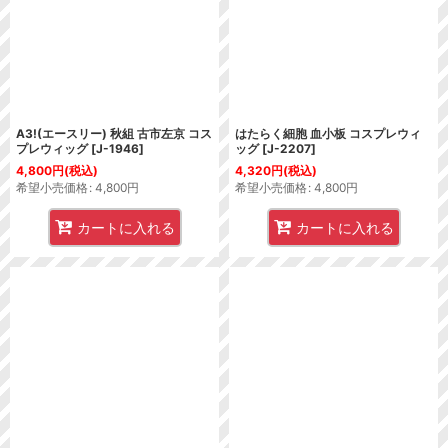
A3!(エースリー) 秋組 古市左京 コス
はたらく細胞 血小板 コスプレウィ
プレウィッグ
[
J-1946
]
ッグ
[
J-2207
]
4,800
円
(税込)
4,320
円
(税込)
希望小売価格
:
4,800
円
希望小売価格
:
4,800
円
カートに入れる
カートに入れる