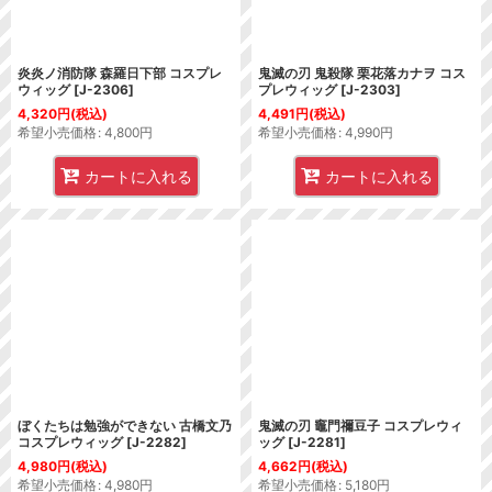
炎炎ノ消防隊 森羅日下部 コスプレ
鬼滅の刃 鬼殺隊 栗花落カナヲ コス
ウィッグ
[
J-2306
]
プレウィッグ
[
J-2303
]
4,320
円
(税込)
4,491
円
(税込)
希望小売価格
:
4,800
円
希望小売価格
:
4,990
円
カートに入れる
カートに入れる
ぼくたちは勉強ができない 古橋文乃
鬼滅の刃 竈門禰豆子 コスプレウィ
コスプレウィッグ
[
J-2282
]
ッグ
[
J-2281
]
4,980
円
(税込)
4,662
円
(税込)
希望小売価格
:
4,980
円
希望小売価格
:
5,180
円