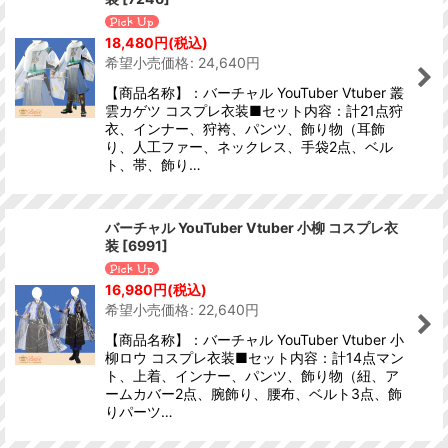
18,480
円
(税込)
希望小売価格
:
24,640
円
【商品名称】：バーチャル YouTuber Vtuber 叢
雲カゲツ コスプレ衣装■セット内容：計21点狩
衣、インナー、狩袴、パンツ、飾り物（耳飾
り、人工ファー、ネックレス、手袋2点、ベル
ト、帯、飾り…
バーチャル YouTuber Vtuber 小柳 コスプレ衣
装
[
6991
]
16,980
円
(税込)
希望小売価格
:
22,640
円
【商品名称】：バーチャル YouTuber Vtuber 小
柳ロウ コスプレ衣装■セット内容：計14点マン
ト、上着、インナー、パンツ、飾り物（紐、ア
ームカバー2点、腕飾り、腰布、ベルト3点、飾
りパーツ…