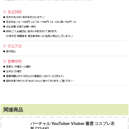
関連商品
バーチャル YouTuber Vtuber 叢雲 コスプレ衣
装
[
7246
]