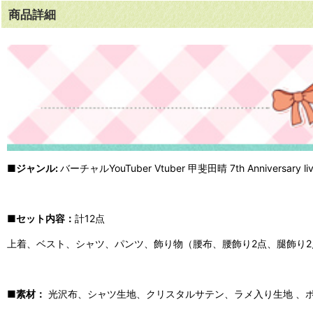
商品詳細
■
ジャンル
:
バーチャルYouTuber Vtuber 甲斐田晴 7th Anniversa
■セット内容：
計12点
上着、ベスト、シャツ、パンツ、飾り物（腰布、腰飾り2点、腿飾り2
■素材：
光沢布、シャツ生地、クリスタルサテン、ラメ入り生地 、