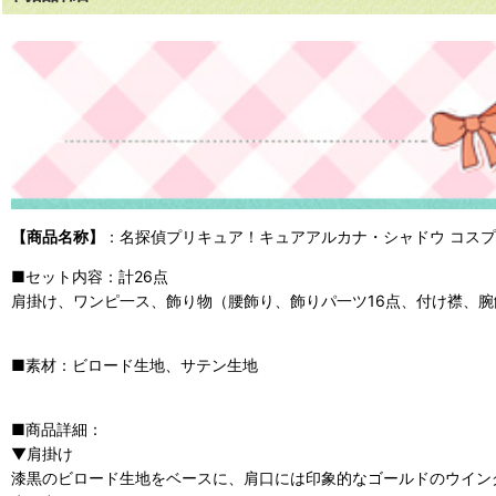
【商品名称】
：
名探偵プリキュア！キュアアルカナ・シャドウ コス
■セット内容：計26点
肩掛け、ワンピ一ス、飾り物（腰飾り、飾りパ一ツ16点、付け襟、腕
■素材：ビロード生地、サテン生地
■商品詳細：
▼肩掛け
漆黒のビロード生地をベースに、肩口には印象的なゴールドのウイン