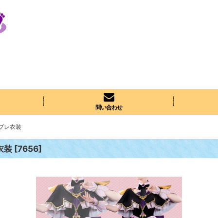
問い合わせ
プレ衣装
衣装
[
7656
]